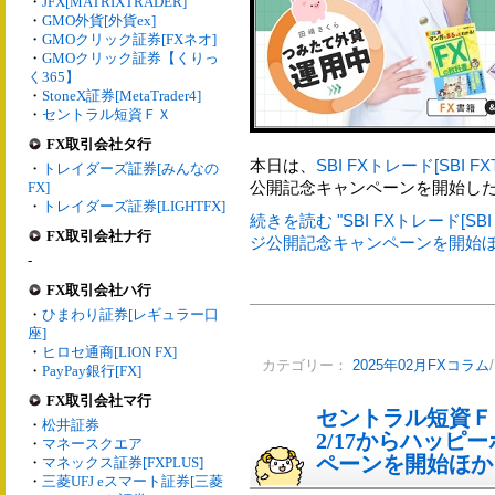
・
JFX[MATRIXTRADER]
・
GMO外貨[外貨ex]
・
GMOクリック証券[FXネオ]
・
GMOクリック証券【くりっ
く365】
・
StoneX証券[MetaTrader4]
・
セントラル短資ＦＸ
FX取引会社タ行
本日は、
SBI FXトレード[SBI FX
・
トレイダーズ証券[みんなの
公開記念キャンペーンを開始し
FX]
・
トレイダーズ証券[LIGHTFX]
続きを読む "SBI FXトレード[S
FX取引会社ナ行
ジ公開記念キャンペーンを開始ほか
-
FX取引会社ハ行
・
ひまわり証券[レギュラー口
座]
・
ヒロセ通商[LION FX]
カテゴリー：
2025年02月FXコラム
・
PayPay銀行[FX]
FX取引会社マ行
セントラル短資Ｆ
・
松井証券
2/17からハッ
・
マネースクエア
ペーンを開始ほか
・
マネックス証券[FXPLUS]
・
三菱UFJ eスマート証券[三菱