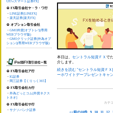
UFJ eスマート証券FX]
FX取引会社ヤ・ラ・ワ行
・
LINE証券[LINEFX]
・
楽天証券[楽天FX]
オプション取引会社
・
GMO外貨[オプトレ!](専用
WEBブラウザ版)
・
GMOクリック証券[外為オプ
ション](専用WEBブラウザ版)
本日は、
セントラル短資ＦＸ
で
介します。
続きを読む "セントラル短資ＦＸ[
FX取引会社ア行
ーホワイトデープレゼントキャン
・
IG証券
・
岡三証券【くりっく365】
FX取引会社カ行
・
外為どっとコム[外貨ネクス
トネオ]
カテ
FX取引会社サ行
・
サクソバンク証券
<<前の10件
9
10
11
12