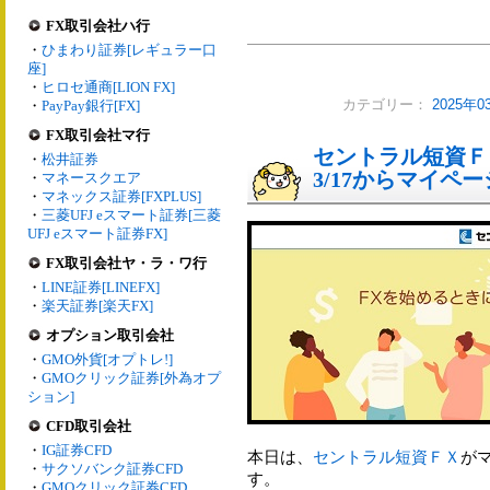
FX取引会社ハ行
・
ひまわり証券[レギュラー口
座]
・
ヒロセ通商[LION FX]
・
PayPay銀行[FX]
カテゴリー：
2025年
FX取引会社マ行
セントラル短資Ｆ
・
松井証券
3/17からマイペ
・
マネースクエア
・
マネックス証券[FXPLUS]
・
三菱UFJ eスマート証券[三菱
UFJ eスマート証券FX]
FX取引会社ヤ・ラ・ワ行
・
LINE証券[LINEFX]
・
楽天証券[楽天FX]
オプション取引会社
・
GMO外貨[オプトレ!]
・
GMOクリック証券[外為オプ
ション]
CFD取引会社
・
IG証券CFD
本日は、
セントラル短資ＦＸ
が
・
サクソバンク証券CFD
す。
・
GMOクリック証券CFD