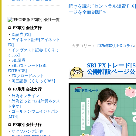
続きを読む "セントラル短資ＦＸ[
ージを全面刷新" »
FX取引会社ア行
・
IG証券[FX]
・
アイネット証券[アイネット
FX]
カテゴリー：
2025年02月FXコラム
・
インヴァスト証券【くりっ
く365】
・
SBI証券
SBI FXトレード[
・
SBI FXトレード[SBI
FXTRADE]
公開特設ページ公
・
FXブロードネット
・
岡三証券【くりっく365】
FX取引会社カ行
・
外為オンライン
・
外為どっとコム[外貨ネクス
トネオ]
・
ゴールデンウェイジャパン
[MT4]
FX取引会社サ行
・
サクソバンク証券