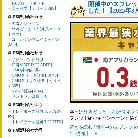
開催中のスプレッ
・
FXブロードネット
・
岡三証券【くりっく365】
した！【2025年3
FX取引会社カ行
・
外為オンライン
・
外為どっとコム[外貨ネクス
トネオ]
・
ゴールデンウェイジャパン
[MT4]
FX取引会社サ行
・
サクソバンク証券
・
JFX[MATRIXTRADER]
・
GMO外貨[外貨ex]
・
GMOクリック証券[FXネオ]
・
GMOクリック証券【くりっ
く365】
・
StoneX証券[MT4]
・
セントラル短資ＦＸ
FX取引会社タ行
・
トレイダーズ証券[みんなの
本日は
外為どっとコム[外貨ネク
FX]
プレッド縮小キャンペーンを紹
・
トレイダーズ証券[LIGHTFX]
続きを読む "開催中のスプレッド
FX取引会社ナ行
年3月版】 " »
-