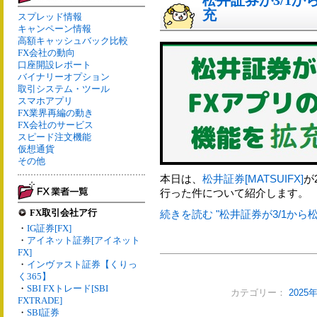
松井証券が3/1か
充
スプレッド情報
キャンペーン情報
高額キャッシュバック比較
FX会社の動向
口座開設レポート
バイナリーオプション
取引システム・ツール
スマホアプリ
FX業界再編の動き
FX会社のサービス
スピード注文機能
仮想通貨
その他
本日は、
松井証券[MATSUIFX]
が
行った件について紹介します。
FX取引会社ア行
続きを読む "松井証券が3/1から
・
IG証券[FX]
・
アイネット証券[アイネット
FX]
・
インヴァスト証券【くりっ
く365】
・
SBI FXトレード[SBI
カテゴリー：
2025
FXTRADE]
・
SBI証券