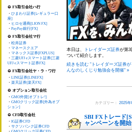
FX取引会社ハ行
・
ひまわり証券[レギュラー口
座]
・
ヒロセ通商[LION FX]
・
PayPay銀行[FX]
FX取引会社マ行
・
松井証券
・
マネースクエア
本日は、
トレイダーズ証券
が第
・
マネックス証券[FXPLUS]
ついて紹介します。
・
三菱UFJ eスマート証券[三菱
UFJ eスマート証券FX]
続きを読む "トレイダーズ証券
んなのしくじり勉強会を開催" »
FX取引会社ヤ・ラ・ワ行
・
LINE証券[LINEFX]
・
楽天証券[楽天FX]
オプション取引会社
・
GMO外貨[オプトレ!]
・
GMOクリック証券[外為オプ
カテゴリー：
2025
ション]
CFD取引会社
SBI FXトレード[S
・
IG証券CFD
ャンペーンを開始
・
サクソバンク証券CFD
・
GMOクリック証券CFD