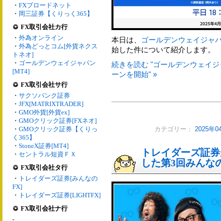
・
FXブロードネット
・
岡三証券【くりっく365】
FX取引会社カ行
・
外為オンライン
本日は、
ゴールデンウェイジャ
・
外為どっとコム[外貨ネクス
始した件について紹介します。
トネオ]
・
ゴールデンウェイジャパン
続きを読む "ゴールデンウェイジ
[MT4]
ーンを開始" »
FX取引会社サ行
・
サクソバンク証券
・
JFX[MATRIXTRADER]
・
GMO外貨[外貨ex]
・
GMOクリック証券[FXネオ]
・
GMOクリック証券【くりっ
カテゴリー：
2025年
く365】
・
StoneX証券[MT4]
トレイダーズ証券
・
セントラル短資ＦＸ
した第3回みんな
FX取引会社タ行
・
トレイダーズ証券[みんなの
FX]
・
トレイダーズ証券[LIGHTFX]
FX取引会社ナ行
-