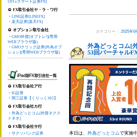
UFJ eスマート証券FX]
FX取引会社ヤ・ラ・ワ行
・
LINE証券[LINEFX]
・
楽天証券[楽天FX]
オプション取引会社
カテゴリー：
2025年
・
GMO外貨[オプトレ!](専用
WEBブラウザ版)
外為どっとコム[外
・
GMOクリック証券[外為オプ
53回バーチャル
ション](専用WEBブラウザ版)
FX取引会社ア行
・
IG証券
・
岡三証券【くりっく365】
FX取引会社カ行
・
外為どっとコム[外貨ネクス
トネオ]
FX取引会社サ行
本日は、
外為どっとコム
で実施
・
サクソバンク証券