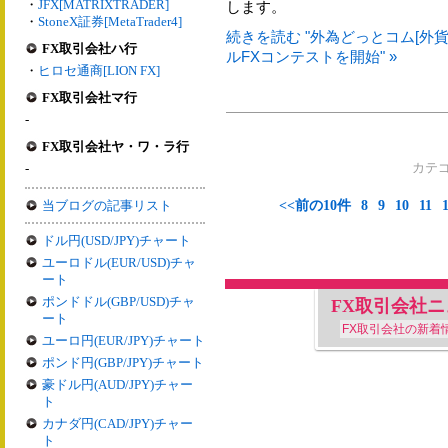
・
JFX[MATRIXTRADER]
します。
・
StoneX証券[MetaTrader4]
続きを読む "外為どっとコム[外貨
FX取引会社ハ行
ルFXコンテストを開始" »
・
ヒロセ通商[LION FX]
FX取引会社マ行
-
FX取引会社ヤ・ワ・ラ行
-
カテ
当ブログの記事リスト
<<前の10件
8
9
10
11
ドル円(USD/JPY)チャート
ユーロドル(EUR/USD)チャ
ート
ポンドドル(GBP/USD)チャ
FX取引会社
ート
FX取引会社の新着
ユーロ円(EUR/JPY)チャート
ポンド円(GBP/JPY)チャート
豪ドル円(AUD/JPY)チャー
ト
カナダ円(CAD/JPY)チャー
ト