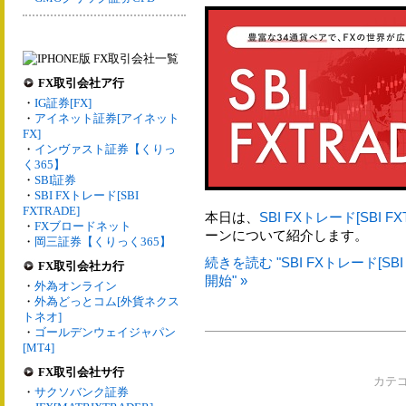
FX取引会社ア行
・
IG証券[FX]
・
アイネット証券[アイネット
FX]
・
インヴァスト証券【くりっ
く365】
・
SBI証券
・
SBI FXトレード[SBI
FXTRADE]
本日は、
SBI FXトレード[SBI FX
・
FXブロードネット
ーンについて紹介します。
・
岡三証券【くりっく365】
続きを読む "SBI FXトレード[SB
FX取引会社カ行
開始" »
・
外為オンライン
・
外為どっとコム[外貨ネクス
トネオ]
・
ゴールデンウェイジャパン
[MT4]
FX取引会社サ行
カテ
・
サクソバンク証券