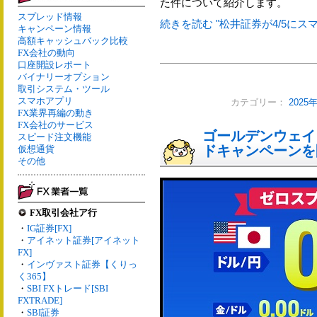
た件について紹介します。
スプレッド情報
続きを読む "松井証券が4/5にス
キャンペーン情報
高額キャッシュバック比較
FX会社の動向
口座開設レポート
バイナリーオプション
取引システム・ツール
スマホアプリ
カテゴリー：
2025
FX業界再編の動き
FX会社のサービス
ゴールデンウェイ
スピード注文機能
ドキャンペーンを
仮想通貨
その他
FX取引会社ア行
・
IG証券[FX]
・
アイネット証券[アイネット
FX]
・
インヴァスト証券【くりっ
く365】
・
SBI FXトレード[SBI
FXTRADE]
・
SBI証券