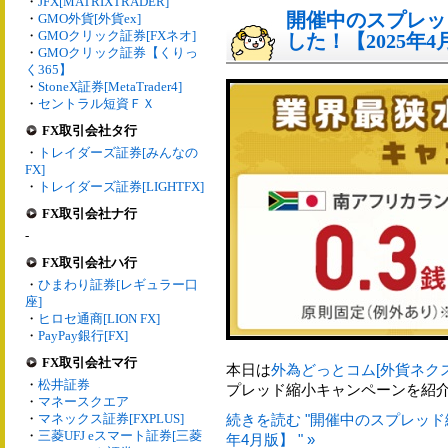
・
JFX[MATRIXTRADER]
開催中のスプレッ
・
GMO外貨[外貨ex]
・
GMOクリック証券[FXネオ]
した！【2025年4
・
GMOクリック証券【くりっ
く365】
・
StoneX証券[MetaTrader4]
・
セントラル短資ＦＸ
FX取引会社タ行
・
トレイダーズ証券[みんなの
FX]
・
トレイダーズ証券[LIGHTFX]
FX取引会社ナ行
-
FX取引会社ハ行
・
ひまわり証券[レギュラー口
座]
・
ヒロセ通商[LION FX]
・
PayPay銀行[FX]
FX取引会社マ行
本日は
外為どっとコム[外貨ネク
・
松井証券
プレッド縮小キャンペーンを紹
・
マネースクエア
・
マネックス証券[FXPLUS]
続きを読む "開催中のスプレッド
・
三菱UFJ eスマート証券[三菱
年4月版】 " »