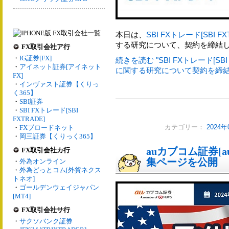
本日は、
SBI FXトレード[SBI FX
する研究について、契約を締結
FX取引会社ア行
・
IG証券[FX]
続きを読む "SBI FXトレード[S
・
アイネット証券[アイネット
に関する研究について契約を締結"
FX]
・
インヴァスト証券【くりっ
く365】
・
SBI証券
・
SBI FXトレード[SBI
FXTRADE]
・
FXブロードネット
カテゴリー：
2024
・
岡三証券【くりっく365】
auカブコム証券[
FX取引会社カ行
集ページを公開
・
外為オンライン
・
外為どっとコム[外貨ネクス
トネオ]
・
ゴールデンウェイジャパン
[MT4]
FX取引会社サ行
・
サクソバンク証券