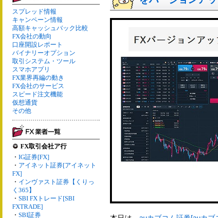
スプレッド情報
キャンペーン情報
高額キャッシュバック比較
FX会社の動向
口座開設レポート
バイナリーオプション
取引システム・ツール
スマホアプリ
FX業界再編の動き
FX会社のサービス
スピード注文機能
仮想通貨
その他
FX取引会社ア行
・
IG証券[FX]
・
アイネット証券[アイネット
FX]
・
インヴァスト証券【くりっ
く365】
・
SBI FXトレード[SBI
FXTRADE]
・
SBI証券
本日は、
auカブコム証券[auカブ