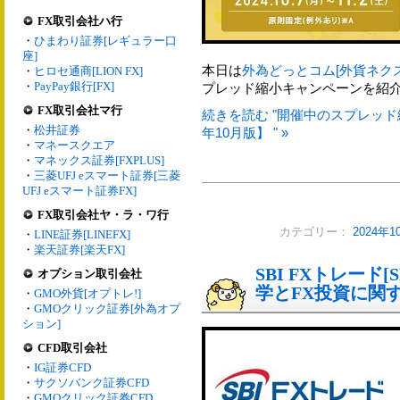
FX取引会社ハ行
・
ひまわり証券[レギュラー口
座]
本日は
外為どっとコム[外貨ネク
・
ヒロセ通商[LION FX]
・
PayPay銀行[FX]
プレッド縮小キャンペーンを紹
FX取引会社マ行
続きを読む "開催中のスプレッド
・
松井証券
年10月版】 " »
・
マネースクエア
・
マネックス証券[FXPLUS]
・
三菱UFJ eスマート証券[三菱
UFJ eスマート証券FX]
FX取引会社ヤ・ラ・ワ行
カテゴリー：
2024年
・
LINE証券[LINEFX]
・
楽天証券[楽天FX]
SBI FXトレード[
オプション取引会社
学とFX投資に関
・
GMO外貨[オプトレ!]
・
GMOクリック証券[外為オプ
ション]
CFD取引会社
・
IG証券CFD
・
サクソバンク証券CFD
・
GMOクリック証券CFD