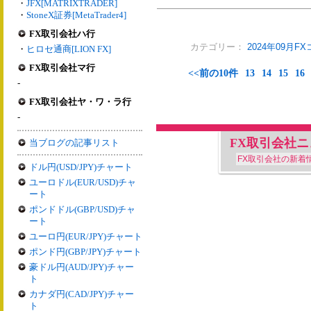
・
JFX[MATRIXTRADER]
・
StoneX証券[MetaTrader4]
FX取引会社ハ行
カテゴリー：
2024年09月F
・
ヒロセ通商[LION FX]
FX取引会社マ行
<<前の10件
13
14
15
16
-
FX取引会社ヤ・ワ・ラ行
-
FX取引会社
当ブログの記事リスト
FX取引会社の新着
ドル円(USD/JPY)チャート
ユーロドル(EUR/USD)チャ
ート
ポンドドル(GBP/USD)チャ
ート
ユーロ円(EUR/JPY)チャート
ポンド円(GBP/JPY)チャート
豪ドル円(AUD/JPY)チャー
ト
カナダ円(CAD/JPY)チャー
ト