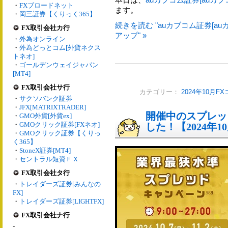
・
FXブロードネット
ます。
・
岡三証券【くりっく365】
続きを読む "auカブコム証券[au
FX取引会社カ行
アップ" »
・
外為オンライン
・
外為どっとコム[外貨ネクス
トネオ]
・
ゴールデンウェイジャパン
[MT4]
FX取引会社サ行
カテゴリー：
2024年10月F
・
サクソバンク証券
・
JFX[MATRIXTRADER]
開催中のスプレッ
・
GMO外貨[外貨ex]
・
GMOクリック証券[FXネオ]
した！【2024年1
・
GMOクリック証券【くりっ
く365】
・
StoneX証券[MT4]
・
セントラル短資ＦＸ
FX取引会社タ行
・
トレイダーズ証券[みんなの
FX]
・
トレイダーズ証券[LIGHTFX]
FX取引会社ナ行
-