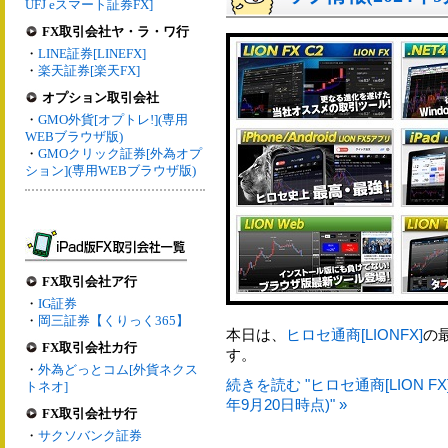
UFJ eスマート証券FX]
FX取引会社ヤ・ラ・ワ行
・
LINE証券[LINEFX]
・
楽天証券[楽天FX]
オプション取引会社
・
GMO外貨[オプトレ!](専用
WEBブラウザ版)
・
GMOクリック証券[外為オプ
ション](専用WEBブラウザ版)
FX取引会社ア行
・
IG証券
・
岡三証券【くりっく365】
本日は、
ヒロセ通商[LIONFX]
の
FX取引会社カ行
す。
・
外為どっとコム[外貨ネクス
続きを読む "ヒロセ通商[LION 
トネオ]
年9月20日時点)" »
FX取引会社サ行
・
サクソバンク証券