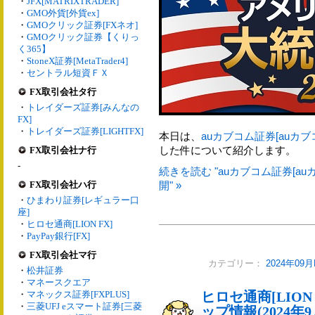
・
JFX[MATRIXTRADER]
・
GMO外貨[外貨ex]
・
GMOクリック証券[FXネオ]
・
GMOクリック証券【くりっ
く365】
・
StoneX証券[MetaTrader4]
・
セントラル短資ＦＸ
FX取引会社タ行
・
トレイダーズ証券[みんなの
FX]
・
トレイダーズ証券[LIGHTFX]
本日は、
auカブコム証券[auカブ
した件について紹介します。
FX取引会社ナ行
-
続きを読む "auカブコム証券[a
FX取引会社ハ行
開" »
・
ひまわり証券[レギュラー口
座]
・
ヒロセ通商[LION FX]
・
PayPay銀行[FX]
FX取引会社マ行
カテゴリー：
2024年09
・
松井証券
・
マネースクエア
・
マネックス証券[FXPLUS]
ヒロセ通商[LIO
・
三菱UFJ eスマート証券[三菱
ップ情報(2024年9