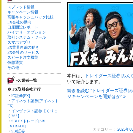
スプレッド情報
キャンペーン情報
高額キャッシュバック比較
FX会社の動向
口座開設レポート
バイナリーオプション
取引システム・ツール
スマホアプリ
FX業界再編の動き
FX会社のサービス
スピード注文機能
仮想通貨
その他
本日は、
トレイダーズ証券[みんな
いて紹介します。
FX取引会社ア行
続きを読む "トレイダーズ証券[み
・
IG証券[FX]
ジキャンペーンを開始ほか" »
・
アイネット証券[アイネット
FX]
・
インヴァスト証券【くりっ
く365】
・
SBI FXトレード[SBI
FXTRADE]
カテゴリー：
2025年
・
SBI証券