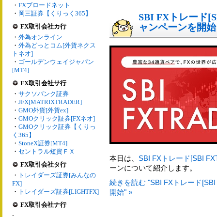
・
FXブロードネット
・
岡三証券【くりっく365】
SBI FXトレード[S
ャンペーンを開始
FX取引会社カ行
・
外為オンライン
・
外為どっとコム[外貨ネクス
トネオ]
・
ゴールデンウェイジャパン
[MT4]
FX取引会社サ行
・
サクソバンク証券
・
JFX[MATRIXTRADER]
・
GMO外貨[外貨ex]
・
GMOクリック証券[FXネオ]
・
GMOクリック証券【くりっ
く365】
・
StoneX証券[MT4]
・
セントラル短資ＦＸ
本日は、
SBI FXトレード[SBI FX
FX取引会社タ行
ーンについて紹介します。
・
トレイダーズ証券[みんなの
続きを読む "SBI FXトレード[SB
FX]
・
トレイダーズ証券[LIGHTFX]
開始" »
FX取引会社ナ行
-