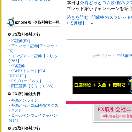
本日は
外為どっとコム[外貨ネク
プレッド縮小キャンペーンを紹
続きを読む "開催中のスプレッド
年5月版】 " »
FX取引会社ア行
・
IG証券[FX]
・
アイネット証券[アイネット
FX]
・
インヴァスト証券【くりっ
カテゴリー：
2025年
く365】
・
SBI証券
・
SBI FXトレード[SBI
FXTRADE]
・
FXブロードネット
・
岡三証券【くりっく365】
FX取引会社カ行
・
外為オンライン
・
外為どっとコム[外貨ネクス
FX取引会社
トネオ]
・
ゴールデンウェイジャパン
FX取引会社の新着
[MT4]
FX取引会社サ行