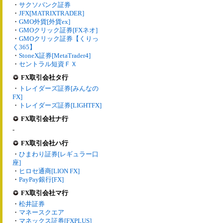
・
サクソバンク証券
・
JFX[MATRIXTRADER]
・
GMO外貨[外貨ex]
・
GMOクリック証券[FXネオ]
・
GMOクリック証券【くりっ
く365】
・
StoneX証券[MetaTrader4]
・
セントラル短資ＦＸ
FX取引会社タ行
・
トレイダーズ証券[みんなの
FX]
・
トレイダーズ証券[LIGHTFX]
FX取引会社ナ行
-
FX取引会社ハ行
・
ひまわり証券[レギュラー口
座]
・
ヒロセ通商[LION FX]
・
PayPay銀行[FX]
FX取引会社マ行
・
松井証券
・
マネースクエア
・
マネックス証券[FXPLUS]