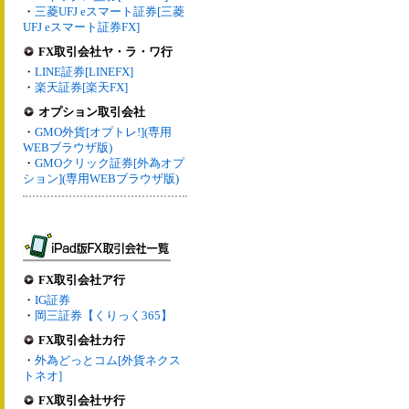
・
三菱UFJ eスマート証券[三菱
UFJ eスマート証券FX]
FX取引会社ヤ・ラ・ワ行
・
LINE証券[LINEFX]
・
楽天証券[楽天FX]
オプション取引会社
・
GMO外貨[オプトレ!](専用
WEBブラウザ版)
・
GMOクリック証券[外為オプ
ション](専用WEBブラウザ版)
FX取引会社ア行
・
IG証券
・
岡三証券【くりっく365】
FX取引会社カ行
・
外為どっとコム[外貨ネクス
トネオ]
FX取引会社サ行