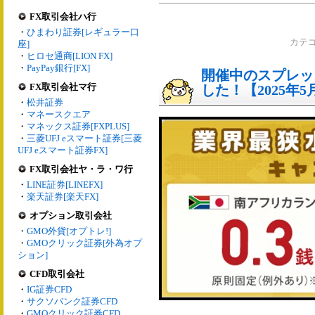
FX取引会社ハ行
・
ひまわり証券[レギュラー口
カテ
座]
・
ヒロセ通商[LION FX]
・
PayPay銀行[FX]
開催中のスプレッ
FX取引会社マ行
した！【2025年5
・
松井証券
・
マネースクエア
・
マネックス証券[FXPLUS]
・
三菱UFJ eスマート証券[三菱
UFJ eスマート証券FX]
FX取引会社ヤ・ラ・ワ行
・
LINE証券[LINEFX]
・
楽天証券[楽天FX]
オプション取引会社
・
GMO外貨[オプトレ!]
・
GMOクリック証券[外為オプ
ション]
CFD取引会社
・
IG証券CFD
・
サクソバンク証券CFD
・
GMOクリック証券CFD