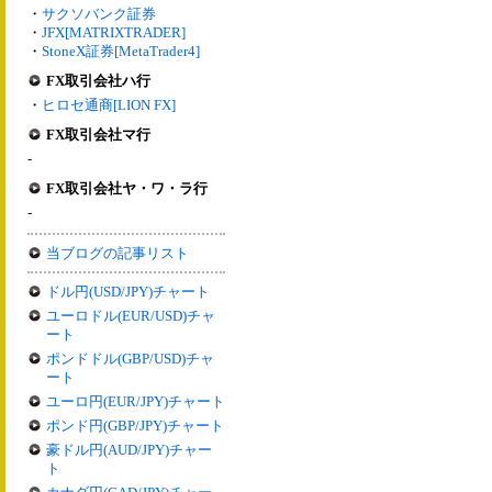
・
サクソバンク証券
・
JFX[MATRIXTRADER]
・
StoneX証券[MetaTrader4]
FX取引会社ハ行
・
ヒロセ通商[LION FX]
FX取引会社マ行
-
FX取引会社ヤ・ワ・ラ行
-
当ブログの記事リスト
ドル円(USD/JPY)チャート
ユーロドル(EUR/USD)チャ
ート
ポンドドル(GBP/USD)チャ
ート
ユーロ円(EUR/JPY)チャート
ポンド円(GBP/JPY)チャート
豪ドル円(AUD/JPY)チャー
ト