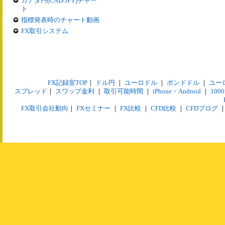
カナダ円(CAD/JPY)チャー
ト
指標発表時のチャート動画
FX取引システム
FX記録室TOP
｜
ドル円
｜
ユーロドル
｜
ポンドドル
｜
ユー
スプレッド
｜
スワップ金利
｜
取引可能時間
｜
iPhone・Android
｜
10
FX取引会社動向
｜
FXセミナー
｜
FX比較
｜
CFD比較
｜
CFDブログ