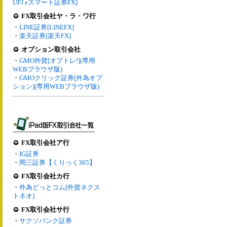
UFJ eスマート証券FX]
FX取引会社ヤ・ラ・ワ行
・
LINE証券[LINEFX]
・
楽天証券[楽天FX]
オプション取引会社
・
GMO外貨[オプトレ!](専用
WEBブラウザ版)
・
GMOクリック証券[外為オプ
ション](専用WEBブラウザ版)
FX取引会社ア行
・
IG証券
・
岡三証券【くりっく365】
FX取引会社カ行
・
外為どっとコム[外貨ネクス
トネオ]
FX取引会社サ行
・
サクソバンク証券