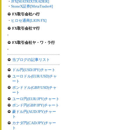
・
JFX[MATRIXTRADER]
・
StoneX証券[MetaTrader4]
FX取引会社ハ行
・
ヒロセ通商[LION FX]
FX取引会社マ行
-
FX取引会社ヤ・ワ・ラ行
-
当ブログの記事リスト
ドル円(USD/JPY)チャート
ユーロドル(EUR/USD)チャ
ート
ポンドドル(GBP/USD)チャ
ート
ユーロ円(EUR/JPY)チャート
ポンド円(GBP/JPY)チャート
豪ドル円(AUD/JPY)チャー
ト
カナダ円(CAD/JPY)チャー
ト