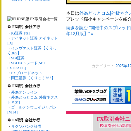
本日は
外為どっとコム[外貨ネク
プレッド縮小キャンペーンを紹
FX取引会社ア行
続きを読む "開催中のスプレッド
・
IG証券[FX]
年12月版】" »
・
アイネット証券[アイネット
FX]
・
インヴァスト証券【くりっ
く365】
・
SBI証券
・
SBI FXトレード[SBI
カテゴリー：
2025年
FXTRADE]
・
FXブロードネット
・
岡三証券【くりっく365】
FX取引会社カ行
・
外為オンライン
・
外為どっとコム[外貨ネクス
トネオ]
・
ゴールデンウェイジャパン
[MT4]
FX取引会社
FX取引会社サ行
FX取引会社の新着
・
サクソバンク証券