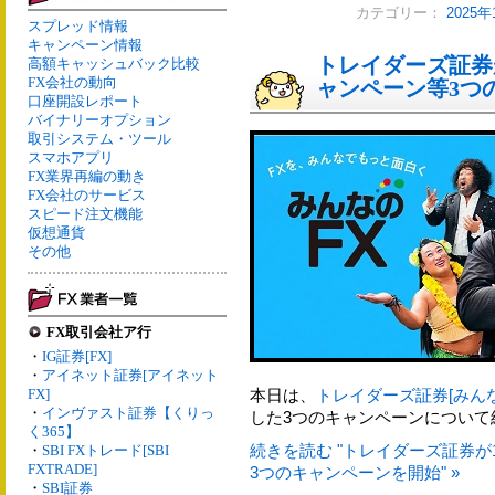
カテゴリー：
2025
スプレッド情報
キャンペーン情報
トレイダーズ証券
高額キャッシュバック比較
FX会社の動向
ャンペーン等3つ
口座開設レポート
バイナリーオプション
取引システム・ツール
スマホアプリ
FX業界再編の動き
FX会社のサービス
スピード注文機能
仮想通貨
その他
FX取引会社ア行
・
IG証券[FX]
・
アイネット証券[アイネット
FX]
本日は、
トレイダーズ証券[みんな
・
インヴァスト証券【くりっ
した3つのキャンペーンについて
く365】
続きを読む "トレイダーズ証券が
・
SBI FXトレード[SBI
FXTRADE]
3つのキャンペーンを開始" »
・
SBI証券