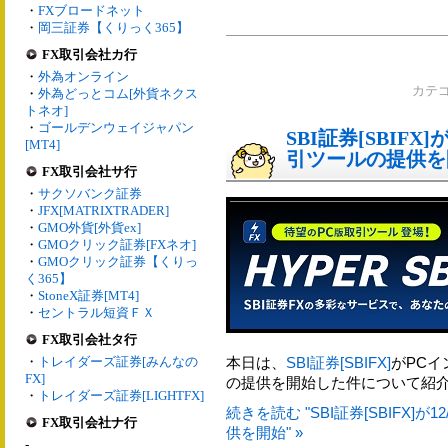
・
FXブロードネット
・
岡三証券【くりっく365】
FX取引会社カ行
・
外為オンライン
カテ
・
外為どっとコム[外貨ネクス
トネオ]
・
ゴールデンウェイジャパン
SBI証券[SBIFX
[MT4]
引ツールの提供を
FX取引会社サ行
・
サクソバンク証券
・
JFX[MATRIXTRADER]
・
GMO外貨[外貨ex]
・
GMOクリック証券[FXネオ]
・
GMOクリック証券【くりっ
く365】
・
StoneX証券[MT4]
・
セントラル短資ＦＸ
FX取引会社タ行
・
トレイダーズ証券[みんなの
本日は、
SBI証券[SBIFX]
がPCイ
FX]
の提供を開始した件について紹
・
トレイダーズ証券[LIGHTFX]
続きを読む "SBI証券[SBIFX]
FX取引会社ナ行
供を開始" »
-