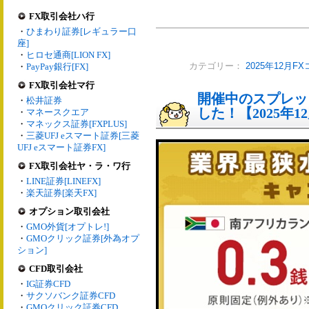
FX取引会社ハ行
・
ひまわり証券[レギュラー口
座]
・
ヒロセ通商[LION FX]
・
PayPay銀行[FX]
カテゴリー：
2025年12月F
FX取引会社マ行
開催中のスプレッ
・
松井証券
した！【2025年1
・
マネースクエア
・
マネックス証券[FXPLUS]
・
三菱UFJ eスマート証券[三菱
UFJ eスマート証券FX]
FX取引会社ヤ・ラ・ワ行
・
LINE証券[LINEFX]
・
楽天証券[楽天FX]
オプション取引会社
・
GMO外貨[オプトレ!]
・
GMOクリック証券[外為オプ
ション]
CFD取引会社
・
IG証券CFD
・
サクソバンク証券CFD
・
GMOクリック証券CFD