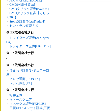
・
JFX[MATRIXTRADER]
・
GMO外貨[外貨ex]
・
GMOクリック証券[FXネオ]
・
GMOクリック証券【くりっ
く365】
・
StoneX証券[MetaTrader4]
・
セントラル短資ＦＸ
FX取引会社タ行
・
トレイダーズ証券[みんなの
FX]
・
トレイダーズ証券[LIGHTFX]
FX取引会社ナ行
-
FX取引会社ハ行
・
ひまわり証券[レギュラー口
座]
・
ヒロセ通商[LION FX]
・
PayPay銀行[FX]
FX取引会社マ行
・
松井証券
・
マネースクエア
・
マネックス証券[FXPLUS]
・
三菱UFJ eスマート証券[三菱