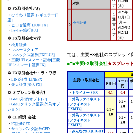
-
ペ
月19日
対象
ア
(金)
FX取引会社ハ行
2025年
1
・
ひまわり証券[レギュラー口
12月1日
通
座]
(月)～
松井証券
貨
5
・
ヒロセ通商[LION FX]
2026年2
ペ
・
PayPay銀行[FX]
月27日
ア
(金)
FX取引会社マ行
・
松井証券
・
マネースクエア
では、主要FX会社のスプレッド
・
マネックス証券[FXPLUS]
・
三菱UFJ eスマート証券[三菱
■□■主要FX取引会社
★スプレッ
UFJ eスマート証券FX]
FX取引会社ヤ・ラ・ワ行
・
LINE証券[LINEFX]
主要FX取引会社
ユーロ
ポ
ドル円
・
楽天証券[楽天FX]
円
オプション取引会社
・
トライオートFX
0.1
0.4
・
GMO外貨[オプトレ!]
・
外為ファイネスト
0.5～
1
・
GMOクリック証券[外為オプ
[ファイネスト
2.8
ション]
FXMT4]
0.1～
1.0
・
外為ファイネスト
CFD取引会社
0.5～
1
[ファイネスト
2.8
・
IG証券CFD
FXMT5]
・
サクソバンク証券CFD
・
みんなのFX[LIGHT