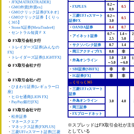
・
JFX[MATRIXTRADER]
0.2～
・
FXPLUS
0.5
・
GMO外貨[外貨ex]
0.9
・
GMOクリック証券[FXネオ]
・
三菱UFJ eスマート
0.2～
・
GMOクリック証券【くりっ
0.5
証券FX
3.0
く365】
・
StoneX証券[MetaTrader4]
・
OANDA証券
0.4
0.7
・
セントラル短資ＦＸ
0.7～
1.4～
2
・
アイネット証券
2.5
5.0
FX取引会社タ行
・
サクソバンク証券
0.7
1.4
・
トレイダーズ証券[みんなの
・
岡三アクティブFX
0.8
非
FX]
・
トレイダーズ証券[LIGHTFX]
1.0
2.0
1
・
外為オンライン
～5.0
～6.0
FX取引会社ナ行
・
SBI証券[SBIFX]
非
非
-
・
IG証券[FX]
非
非
FX取引会社ハ行
→くりっく365
・
ひまわり証券[レギュラー口
・
三菱UFJ eスマート
座]
証券
・
ヒロセ通商[LION FX]
・
外為オンライン
3.0
4.0
・
PayPay銀行[FX]
・
岡三証券
FX取引会社マ行
・
FXブロードネット
・
松井証券
・
マネースクエア
※スプレッドはFX取引会社が主
・
マネックス証券[FXPLUS]
としている
・
三菱UFJ eスマート証券[三菱