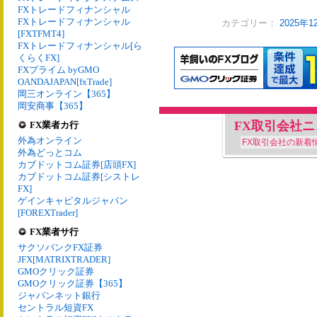
FXトレードフィナンシャル
FXトレードフィナンシャル
カテゴリー：
2025年
[FXTFMT4]
FXトレードフィナンシャル[ら
くらくFX]
FXプライム byGMO
OANDAJAPAN[fxTrade]
岡三オンライン【365】
岡安商事【365】
FX取引会社
FX業者カ行
外為オンライン
FX取引会社の新着
外為どっとコム
カブドットコム証券[店頭FX]
カブドットコム証券[シストレ
FX]
ゲインキャピタルジャパン
[FOREXTrader]
FX業者サ行
サクソバンクFX証券
JFX[MATRIXTRADER]
GMOクリック証券
GMOクリック証券【365】
ジャパンネット銀行
セントラル短資FX