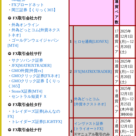
通
・
FXブロードネット
貨
・
岡三証券【くりっく365】
ペ
ア
FX取引会社カ行
数
・
外為オンライン
・
外為どっとコム[外貨ネクス
17
2025年
トネオ]
通
12月1日
・
ゴールデンウェイジャパン
貨
1
ヒロセ通商[LIONFX]
(月)～12
[MT4]
ペ
月20日
ア
(土)
FX取引会社サ行
・
サクソバンク証券
16
2025年
・
JFX[MATRIXTRADER]
通
12月1日
・
GMO外貨[外貨ex]
貨
2
JFX[MATRIXTRADER]
(月)～12
・
GMOクリック証券[FXネオ]
ペ
月20日
・
GMOクリック証券【くりっ
ア
(土)
く365】
2025年
・
StoneX証券[MT4]
9
12月1日
通
・
セントラル短資ＦＸ
外為どっとコム
(月)～12
貨
3
[外貨ネクストネオ]
月25日
FX取引会社タ行
ペ
(木)午前
・
トレイダーズ証券[みんなの
ア
3時00分
FX]
2
2025年
・
トレイダーズ証券[LIGHTFX]
インヴァスト証券
通
12月1日
[トライオートFX]
FX取引会社ナ行
貨
4
(月)～12
※マニュアル取引のみ