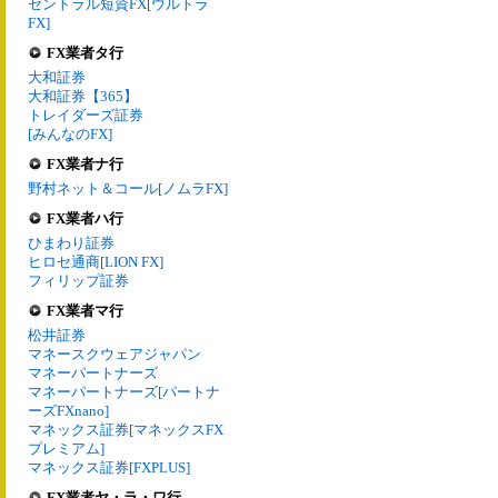
セントラル短資FX[ウルトラ
FX]
FX業者タ行
大和証券
大和証券【365】
トレイダーズ証券
[みんなのFX]
FX業者ナ行
野村ネット＆コール[ノムラFX]
FX業者ハ行
ひまわり証券
ヒロセ通商[LION FX]
フィリップ証券
FX業者マ行
松井証券
マネースクウェアジャパン
マネーパートナーズ
マネーパートナーズ[パートナ
ーズFXnano]
マネックス証券[マネックスFX
プレミアム]
マネックス証券[FXPLUS]
FX業者ヤ・ラ・ワ行