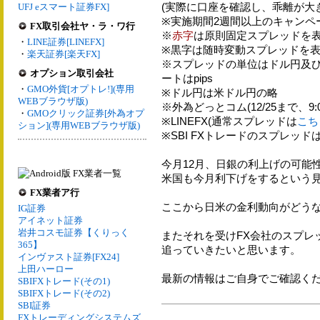
(実際に口座を確認し、乖離が大
UFJ eスマート証券FX]
※実施期間2週間以上のキャンペ
FX取引会社ヤ・ラ・ワ行
※
赤字
は原則固定スプレッドを表
・
LINE証券[LINEFX]
※黒字は随時変動スプレッドを表
・
楽天証券[楽天FX]
※スプレッドの単位はドル円及
オプション取引会社
ートはpips
・
GMO外貨[オプトレ!](専用
※ドル円は米ドル円の略
WEBブラウザ版)
※外為どっとコム(12/25まで、9:00-
・
GMOクリック証券[外為オプ
※LINEFX(通常スプレッドは
こち
ション](専用WEBブラウザ版)
※SBI FXトレードのスプレッド
今月12月、日銀の利上げの可能
米国も今月利下げをするという
FX業者ア行
ここから日米の金利動向がどう
IG証券
アイネット証券
岩井コスモ証券【くりっく
またそれを受けFX会社のスプレ
365】
追っていきたいと思います。
インヴァスト証券[FX24]
上田ハーロー
最新の情報はご自身でご確認く
SBIFXトレード(その1)
SBIFXトレード(その2)
SBI証券
FXトレーディングシステムズ