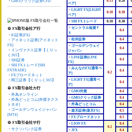
・
GMOクリック証券CFD
0.15
0.28
ペア]
・
LIGHT FX[LIGHT
0.18
0.38
ペア]
・
SBI FXトレード
0.18
0.38
・
セントラル短資Ｆ
FX取引会社ア行
0.4
Ｘ
・
IG証券[FX]
・
松井証券
0.4
・
アイネット証券[アイネット
FX]
・
ゴールデンウェイ
0.4
・
インヴァスト証券【くりっ
ジャパン
く365】
・
LINE証券[LINE
0.4
・
SBI証券
FX]
・
SBI FXトレード[SBI
・
みんなのFX[通常ペ
FXTRADE]
0.4
0.2
ア]
・
FXブロードネット
・
LIGHT FX[通常ペ
・
岡三証券【くりっく365】
0.4
ア]
FX取引会社カ行
・
GMO外貨
0.4
・
外為オンライン
・
GMOクリック証券
0.4
・
外為どっとコム[外貨ネクス
・
外為どっとコム
0.4
トネオ]
・
ゴールデンウェイジャパン
・
楽天証券[楽天FX]
0.5
[MT4]
・
FXブロードネット
0.5
FX取引会社サ行
・
LION FX
0.4
0.2
・
サクソバンク証券
・
JFX
0.4