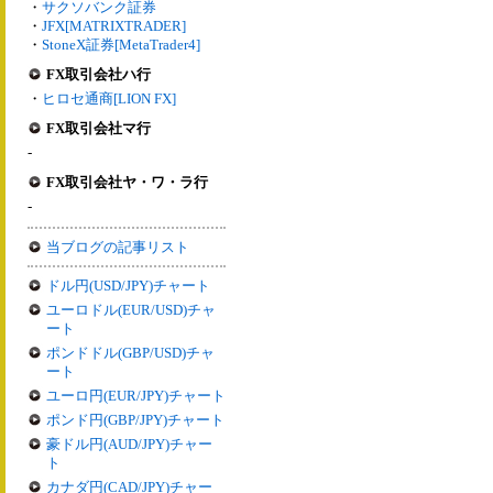
・
サクソバンク証券
・
JFX[MATRIXTRADER]
・
StoneX証券[MetaTrader4]
FX取引会社ハ行
・
ヒロセ通商[LION FX]
FX取引会社マ行
-
FX取引会社ヤ・ワ・ラ行
-
当ブログの記事リスト
ドル円(USD/JPY)チャート
ユーロドル(EUR/USD)チャ
ート
ポンドドル(GBP/USD)チャ
ート
ユーロ円(EUR/JPY)チャート
ポンド円(GBP/JPY)チャート
豪ドル円(AUD/JPY)チャー
ト
カナダ円(CAD/JPY)チャー