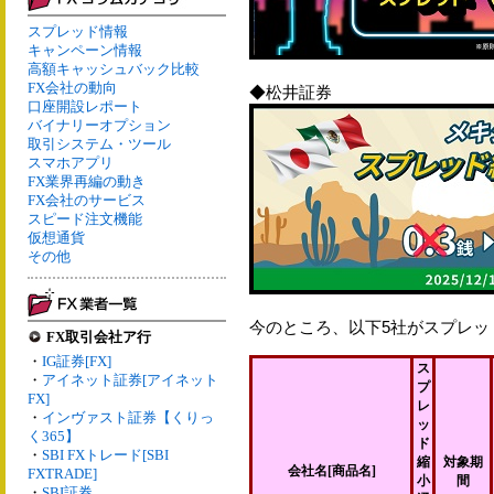
スプレッド情報
キャンペーン情報
高額キャッシュバック比較
FX会社の動向
◆松井証券
口座開設レポート
バイナリーオプション
取引システム・ツール
スマホアプリ
FX業界再編の動き
FX会社のサービス
スピード注文機能
仮想通貨
その他
今のところ、以下5社がスプレッ
FX取引会社ア行
・
IG証券[FX]
ス
・
アイネット証券[アイネット
プ
FX]
レ
・
インヴァスト証券【くりっ
ッ
く365】
ド
・
SBI FXトレード[SBI
縮
対象期
会社名[商品名]
FXTRADE]
小
間
・
SBI証券