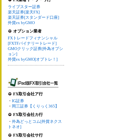
ライブスター証券
楽天証券[楽天FX]
楽天証券[スタンダード口座]
外貨ex byGMO
オプション業者
FXトレードフィナンシャル
[FXTFバイナリートレード]
GMOクリック証券[外為オプシ
ョン]
外貨ex byGMO[オプトレ！]
FX取引会社ア行
・
IG証券
・
岡三証券【くりっく365】
FX取引会社カ行
・
外為どっとコム[外貨ネクス
トネオ]
FX取引会社サ行