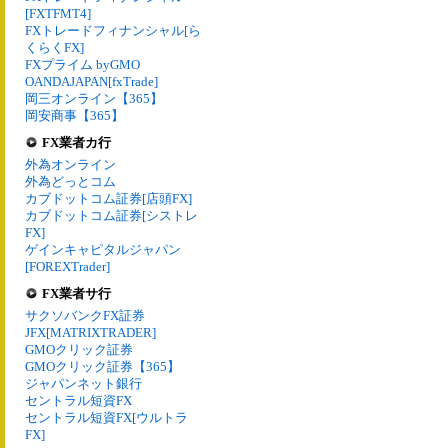
[FXTFMT4]
FXトレードフィナンシャル[ら
くらくFX]
FXプライム byGMO
OANDAJAPAN[fxTrade]
岡三オンライン【365】
岡安商事【365】
FX業者カ行
外為オンライン
外為どっとコム
カブドットコム証券[店頭FX]
カブドットコム証券[シストレ
FX]
ゲインキャピタルジャパン
[FOREXTrader]
FX業者サ行
サクソバンクFX証券
JFX[MATRIXTRADER]
GMOクリック証券
GMOクリック証券【365】
ジャパンネット銀行
セントラル短資FX
セントラル短資FX[ウルトラ
FX]