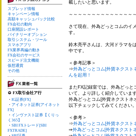
載したいと思います。
スプレッド情報
キャンペーン情報
～～～～～～～～～～～～～～
高額キャッシュバック比較
FX会社の動向
さて現在、外為どっとコムのイ
口座開設レポート
す。
バイナリーオプション
取引システム・ツール
鈴木亮平さんは、大河ドラマを
スマホアプリ
FX業界再編の動き
中です。
FX会社のサービス
スピード注文機能
＜参考記事＞
仮想通貨
⇒
外為どっとコム[外貨ネクスト
その他
んを起用！
またFX記録室では、外為どっと
FX取引会社ア行
いて、より詳しく紹介していま
外為どっとコム[外貨ネクストネ
・
IG証券[FX]
・
アイネット証券[アイネット
以下チェックしてみてください
FX]
・
インヴァスト証券【くりっ
＜参考＞
く365】
⇒
外為どっとコム[外貨ネクストネオ
・
SBI FXトレード[SBI
⇒
外為どっとコム[外貨ネクストネオ]
FXTRADE]
⇒
外為どっとコム[外貨ネクストネオ]
・
SBI証券