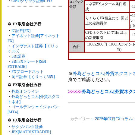
・
GMOクリック証券CFD
ュバック
マネ育FXスクール条件達
+1
金額
成
+1
らくらくFX積立にて1回以
ン
上の定期買付
FX取引会社ア行
(1
・
IG証券[FX]
CFDネクストにて1回以上
+1
・
アイネット証券[アイネット
の新規取引
FX]
100万2000円+1000FXポイント
・
インヴァスト証券【くりっ
合計
当)
く365】
・
SBI証券
・
SBI FXトレード[SBI
FXTRADE]
・
FXブロードネット
※
外為どっとコム[外貨ネクストネ
・
岡三証券【くりっく365】
身でご確認ください。
FX取引会社カ行
>>>>>
外為どっとコム[外貨ネク
・
外為オンライン
・
外為どっとコム[外貨ネクス
トネオ]
・
ゴールデンウェイジャパン
[MT4]
カテゴリー：
2025年07月FXコラム
/
FX取引会社サ行
・
サクソバンク証券
・
JFX[MATRIXTRADER]