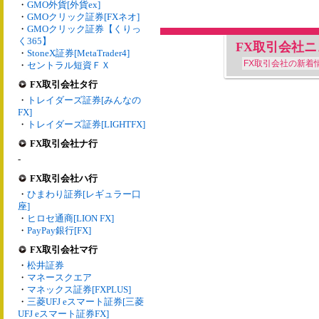
・
GMO外貨[外貨ex]
・
GMOクリック証券[FXネオ]
・
GMOクリック証券【くりっ
く365】
FX取引会社
・
StoneX証券[MetaTrader4]
FX取引会社の新着
・
セントラル短資ＦＸ
FX取引会社タ行
・
トレイダーズ証券[みんなの
FX]
・
トレイダーズ証券[LIGHTFX]
FX取引会社ナ行
-
FX取引会社ハ行
・
ひまわり証券[レギュラー口
座]
・
ヒロセ通商[LION FX]
・
PayPay銀行[FX]
FX取引会社マ行
・
松井証券
・
マネースクエア
・
マネックス証券[FXPLUS]
・
三菱UFJ eスマート証券[三菱
UFJ eスマート証券FX]