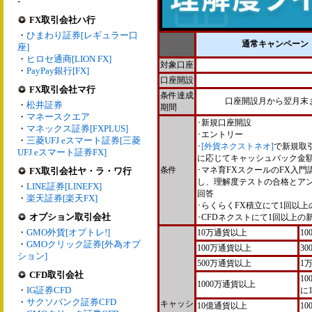
-
FX取引会社ハ行
・
ひまわり証券[レギュラー口
通常キャンペーン
座]
・
ヒロセ通商[LION FX]
対象口座
・
PayPay銀行[FX]
口座開設
FX取引会社マ行
条件達成
口座開設月から翌月末
・
松井証券
期間
・
マネースクエア
･新規口座開設
・
マネックス証券[FXPLUS]
･エントリー
・
三菱UFJ eスマート証券[三菱
･
[外貨ネクストネオ]
で新規取
UFJ eスマート証券FX]
に応じてキャッシュバック金額
条件
･マネ育FXスクールのFX入門
FX取引会社ヤ・ラ・ワ行
し、理解度テストの合格とア
・
LINE証券[LINEFX]
回答
・
楽天証券[楽天FX]
･らくらくFX積立にて1回以上
オプション取引会社
･CFDネクストにて1回以上の
・
GMO外貨[オプトレ!]
10万通貨以上
10
・
GMOクリック証券[外為オプ
100万通貨以上
30
ション]
500万通貨以上
1
CFD取引会社
1
1000万通貨以上
・
IG証券CFD
に1
・
サクソバンク証券CFD
キャッシ
10億通貨以上
10