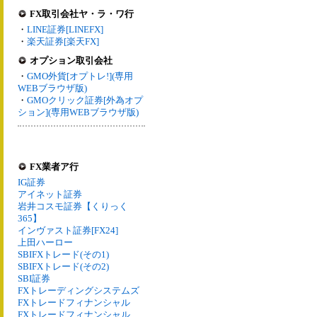
FX取引会社ヤ・ラ・ワ行
・
LINE証券[LINEFX]
・
楽天証券[楽天FX]
オプション取引会社
・
GMO外貨[オプトレ!](専用
WEBブラウザ版)
・
GMOクリック証券[外為オプ
ション](専用WEBブラウザ版)
FX業者ア行
IG証券
アイネット証券
岩井コスモ証券【くりっく
365】
インヴァスト証券[FX24]
上田ハーロー
SBIFXトレード(その1)
SBIFXトレード(その2)
SBI証券
FXトレーディングシステムズ
FXトレードフィナンシャル
FXトレードフィナンシャル