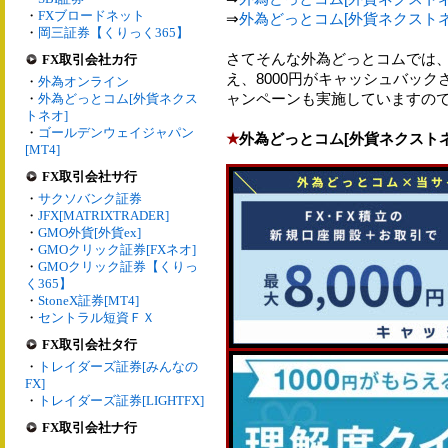
・
FXブロードネット
⇒
外為どっとコム[外貨ネクストネオ](
・
岡三証券【くりっく365】
さてそんな外為どっとコムでは
FX取引会社カ行
え、8000円がキャッシュバッ
・
外為オンライン
ャンペーンも実施していますの
・
外為どっとコム[外貨ネクス
トネオ]
・
ゴールデンウェイジャパン
★
外為どっとコム[外貨ネクスト
[MT4]
FX取引会社サ行
・
サクソバンク証券
・
JFX[MATRIXTRADER]
・
GMO外貨[外貨ex]
・
GMOクリック証券[FXネオ]
・
GMOクリック証券【くりっ
く365】
・
StoneX証券[MT4]
・
セントラル短資ＦＸ
FX取引会社タ行
・
トレイダーズ証券[みんなの
FX]
・
トレイダーズ証券[LIGHTFX]
FX取引会社ナ行