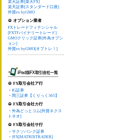
楽天証券[楽天FX]
楽天証券[スタンダード口座]
外貨ex byGMO
オプション業者
FXトレードフィナンシャル
[FXTFバイナリートレード]
GMOクリック証券[外為オプシ
ョン]
外貨ex byGMO[オプトレ！]
FX取引会社ア行
・
IG証券
・
岡三証券【くりっく365】
FX取引会社カ行
・
外為どっとコム[外貨ネクス
トネオ]
FX取引会社サ行
・
サクソバンク証券
・
JFX[MATRIXTRADER]