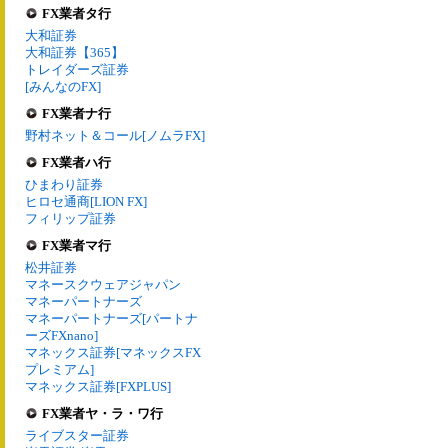
FX業者タ行
大和証券
大和証券【365】
トレイダーズ証券
[みんなのFX]
FX業者ナ行
野村ネット＆コール[ノムラFX]
FX業者ハ行
ひまわり証券
ヒロセ通商[LION FX]
フィリップ証券
FX業者マ行
松井証券
マネースクウェアジャパン
マネーパートナーズ
マネーパートナーズ[パートナ
ーズFXnano]
マネックス証券[マネックスFX
プレミアム]
マネックス証券[FXPLUS]
FX業者ヤ・ラ・ワ行
ライブスター証券