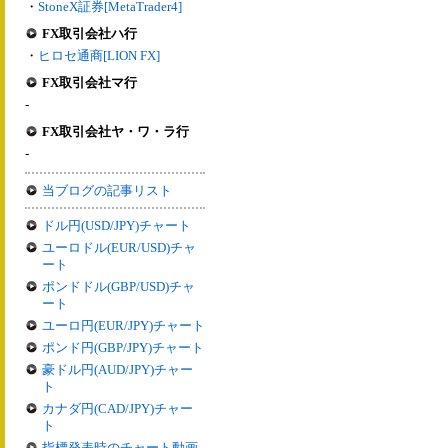
・
StoneX証券[MetaTrader4]
FX取引会社ハ行
・
ヒロセ通商[LION FX]
FX取引会社マ行
-
FX取引会社ヤ・ワ・ラ行
-
当ブログの記事リスト
ドル円(USD/JPY)チャート
ユーロドル(EUR/USD)チャ
ート
ポンドドル(GBP/USD)チャ
ート
ユーロ円(EUR/JPY)チャート
ポンド円(GBP/JPY)チャート
豪ドル円(AUD/JPY)チャー
ト
カナダ円(CAD/JPY)チャー
ト
指標発表時のチャート動画