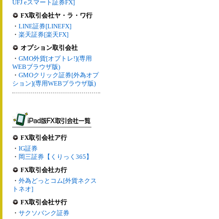
UFJ eスマート証券FX]
FX取引会社ヤ・ラ・ワ行
・
LINE証券[LINEFX]
・
楽天証券[楽天FX]
オプション取引会社
・
GMO外貨[オプトレ!](専用
WEBブラウザ版)
・
GMOクリック証券[外為オプ
ション](専用WEBブラウザ版)
FX取引会社ア行
・
IG証券
・
岡三証券【くりっく365】
FX取引会社カ行
・
外為どっとコム[外貨ネクス
トネオ]
FX取引会社サ行
・
サクソバンク証券