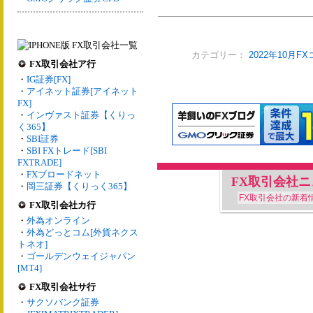
カテゴリー：
2022年10月F
FX取引会社ア行
・
IG証券[FX]
・
アイネット証券[アイネット
FX]
・
インヴァスト証券【くりっ
く365】
・
SBI証券
・
SBI FXトレード[SBI
FXTRADE]
・
FXブロードネット
FX取引会社
・
岡三証券【くりっく365】
FX取引会社の新着
FX取引会社カ行
・
外為オンライン
・
外為どっとコム[外貨ネクス
トネオ]
・
ゴールデンウェイジャパン
[MT4]
FX取引会社サ行
・
サクソバンク証券