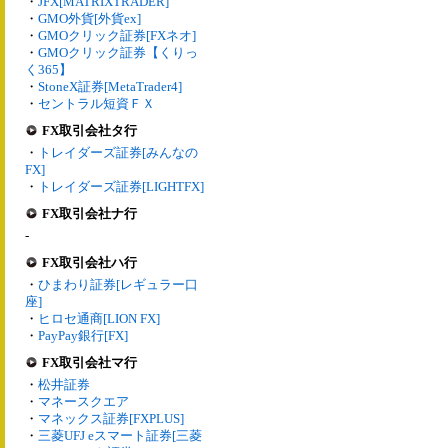
・
JFX[MATRIXTRADER]
・
GMO外貨[外貨ex]
・
GMOクリック証券[FXネオ]
・
GMOクリック証券【くりっ
く365】
・
StoneX証券[MetaTrader4]
・
セントラル短資ＦＸ
FX取引会社タ行
・
トレイダーズ証券[みんなの
FX]
・
トレイダーズ証券[LIGHTFX]
FX取引会社ナ行
-
FX取引会社ハ行
・
ひまわり証券[レギュラー口
座]
・
ヒロセ通商[LION FX]
・
PayPay銀行[FX]
FX取引会社マ行
・
松井証券
・
マネースクエア
・
マネックス証券[FXPLUS]
・
三菱UFJ eスマート証券[三菱