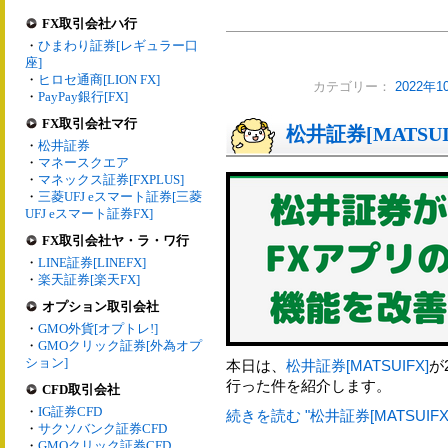
FX取引会社ハ行
・
ひまわり証券[レギュラー口
座]
・
ヒロセ通商[LION FX]
カテゴリー：
2022年
・
PayPay銀行[FX]
FX取引会社マ行
松井証券[MATS
・
松井証券
・
マネースクエア
・
マネックス証券[FXPLUS]
・
三菱UFJ eスマート証券[三菱
UFJ eスマート証券FX]
FX取引会社ヤ・ラ・ワ行
・
LINE証券[LINEFX]
・
楽天証券[楽天FX]
オプション取引会社
・
GMO外貨[オプトレ!]
・
GMOクリック証券[外為オプ
ション]
本日は、
松井証券[MATSUIFX]
が
行った件を紹介します。
CFD取引会社
・
IG証券CFD
続きを読む "松井証券[MATSUIF
・
サクソバンク証券CFD
・
GMOクリック証券CFD