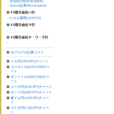
・
JFX[MATRIXTRADER]
・
StoneX証券[MetaTrader4]
FX取引会社ハ行
・
ヒロセ通商[LION FX]
FX取引会社マ行
-
FX取引会社ヤ・ワ・ラ行
-
当ブログの記事リスト
ドル円(USD/JPY)チャート
ユーロドル(EUR/USD)チャ
ート
ポンドドル(GBP/USD)チャ
ート
ユーロ円(EUR/JPY)チャート
ポンド円(GBP/JPY)チャート
豪ドル円(AUD/JPY)チャー
ト
カナダ円(CAD/JPY)チャー
ト