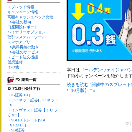
スプレッド情報
キャンペーン情報
高額キャッシュバック比較
FX会社の動向
口座開設レポート
バイナリーオプション
取引システム・ツール
スマホアプリ
FX業界再編の動き
FX会社のサービス
スピード注文機能
仮想通貨
その他
本日は
ゴールデンウェイジャパ
ド縮小キャンペーンを紹介しま
続きを読む "開催中のスプレッド
FX取引会社ア行
年10月版】 " »
・
IG証券[FX]
・
アイネット証券[アイネット
FX]
・
インヴァスト証券【くりっ
く365】
・
SBI FXトレード[SBI
カ
FXTRADE]
・
SBI証券