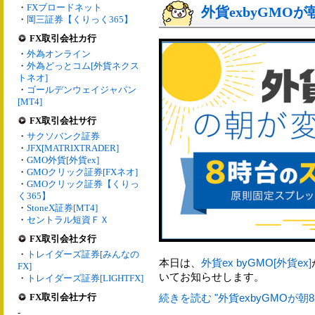
・
FXブロードネット
外貨exbyGMO
・
岡三証券【くりっく365】
FX取引会社カ行
・
外為オンライン
・
外為どっとコム[外貨ネクス
トネオ]
・
ゴールデンウェイジャパン
[MT4]
FX取引会社サ行
・
サクソバンク証券
・
JFX[MATRIXTRADER]
・
GMO外貨[外貨ex]
・
GMOクリック証券[FXネオ]
・
GMOクリック証券【くりっ
く365】
・
StoneX証券[MT4]
・
セントラル短資ＦＸ
FX取引会社タ行
・
トレイダーズ証券[みんなの
本日は、
外貨ex byGMO[外貨ex]
FX]
いてお知らせします。
・
トレイダーズ証券[LIGHTFX]
FX取引会社ナ行
続きを読む "外貨exbyGMOが朝
-