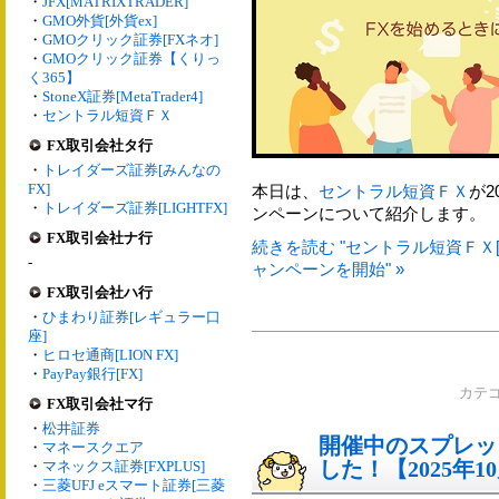
・
JFX[MATRIXTRADER]
・
GMO外貨[外貨ex]
・
GMOクリック証券[FXネオ]
・
GMOクリック証券【くりっ
く365】
・
StoneX証券[MetaTrader4]
・
セントラル短資ＦＸ
FX取引会社タ行
・
トレイダーズ証券[みんなの
FX]
本日は、
セントラル短資ＦＸ
が2
・
トレイダーズ証券[LIGHTFX]
ンペーンについて紹介します。
FX取引会社ナ行
続きを読む "セントラル短資ＦＸ[
-
ャンペーンを開始" »
FX取引会社ハ行
・
ひまわり証券[レギュラー口
座]
・
ヒロセ通商[LION FX]
・
PayPay銀行[FX]
カテ
FX取引会社マ行
・
松井証券
開催中のスプレッ
・
マネースクエア
した！【2025年1
・
マネックス証券[FXPLUS]
・
三菱UFJ eスマート証券[三菱