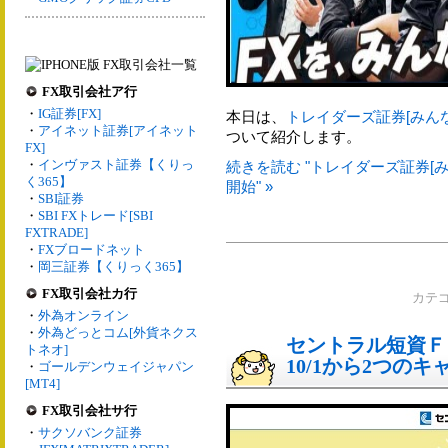
FX取引会社ア行
・
IG証券[FX]
本日は、
トレイダーズ証券[みんな
・
アイネット証券[アイネット
ついて紹介します。
FX]
・
インヴァスト証券【くりっ
続きを読む "トレイダーズ証券[み
く365】
開始" »
・
SBI証券
・
SBI FXトレード[SBI
FXTRADE]
・
FXブロードネット
・
岡三証券【くりっく365】
FX取引会社カ行
カテ
・
外為オンライン
・
外為どっとコム[外貨ネクス
セントラル短資Ｆ
トネオ]
10/1から2つの
・
ゴールデンウェイジャパン
[MT4]
FX取引会社サ行
・
サクソバンク証券