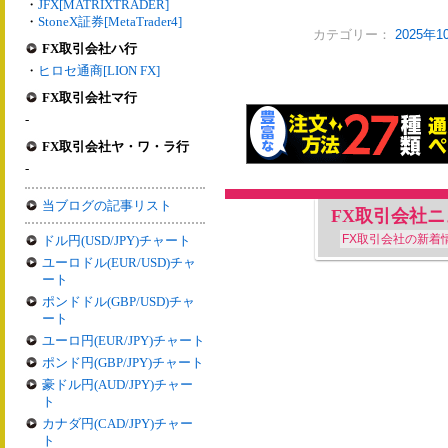
・
JFX[MATRIXTRADER]
・
StoneX証券[MetaTrader4]
カテゴリー：
2025年
FX取引会社ハ行
・
ヒロセ通商[LION FX]
FX取引会社マ行
-
FX取引会社ヤ・ワ・ラ行
-
当ブログの記事リスト
FX取引会社
FX取引会社の新着
ドル円(USD/JPY)チャート
ユーロドル(EUR/USD)チャ
ート
ポンドドル(GBP/USD)チャ
ート
ユーロ円(EUR/JPY)チャート
ポンド円(GBP/JPY)チャート
豪ドル円(AUD/JPY)チャー
ト
カナダ円(CAD/JPY)チャー
ト