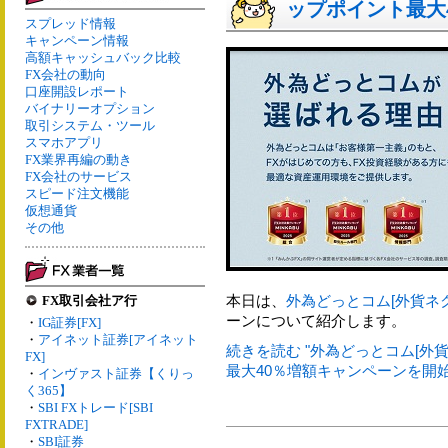
ップポイント最大
スプレッド情報
キャンペーン情報
高額キャッシュバック比較
FX会社の動向
口座開設レポート
バイナリーオプション
取引システム・ツール
スマホアプリ
FX業界再編の動き
FX会社のサービス
スピード注文機能
仮想通貨
その他
本日は、
外為どっとコム[外貨ネ
FX取引会社ア行
ーンについて紹介します。
・
IG証券[FX]
・
アイネット証券[アイネット
続きを読む "外為どっとコム[外貨
FX]
最大40％増額キャンペーンを開始"
・
インヴァスト証券【くりっ
く365】
・
SBI FXトレード[SBI
FXTRADE]
・
SBI証券