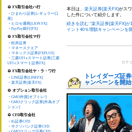
FX取引会社ハ行
本日は、
楽天証券[楽天FX]
がスワ
・
ひまわり証券[レギュラー口
した件について紹介します。
座]
続きを読む "楽天証券[楽天FX]
・
ヒロセ通商[LION FX]
・
PayPay銀行[FX]
イント40％増額キャンペーンを開始
FX取引会社マ行
・
松井証券
・
マネースクエア
・
マネックス証券[FXPLUS]
・
三菱UFJ eスマート証券[三菱
カテ
UFJ eスマート証券FX]
FX取引会社ヤ・ラ・ワ行
トレイダーズ証券[
・
LINE証券[LINEFX]
ャンペーンを開始
・
楽天証券[楽天FX]
オプション取引会社
・
GMO外貨[オプトレ!]
・
GMOクリック証券[外為オプ
ション]
CFD取引会社
・
IG証券CFD
・
サクソバンク証券CFD
・
GMOクリック証券CFD