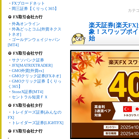
・
FXブロードネット
・
岡三証券【くりっく365】
カテ
FX取引会社カ行
・
外為オンライン
楽天証券[楽天FX
・
外為どっとコム[外貨ネクス
象！スワップポイ
トネオ]
始
・
ゴールデンウェイジャパン
[MT4]
FX取引会社サ行
・
サクソバンク証券
・
JFX[MATRIXTRADER]
・
GMO外貨[外貨ex]
・
GMOクリック証券[FXネオ]
・
GMOクリック証券【くりっ
く365】
・
StoneX証券[MT4]
・
セントラル短資ＦＸ
FX取引会社タ行
・
トレイダーズ証券[みんなの
FX]
・
トレイダーズ証券[LIGHTFX]
FX取引会社ナ行
-