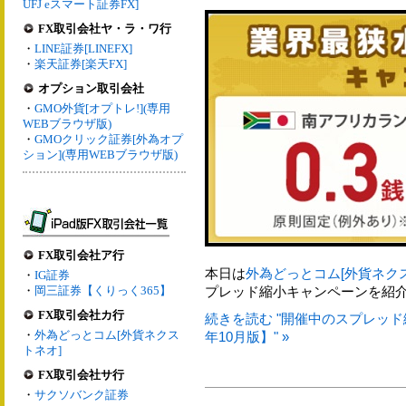
UFJ eスマート証券FX]
FX取引会社ヤ・ラ・ワ行
・
LINE証券[LINEFX]
・
楽天証券[楽天FX]
オプション取引会社
・
GMO外貨[オプトレ!](専用
WEBブラウザ版)
・
GMOクリック証券[外為オプ
ション](専用WEBブラウザ版)
FX取引会社ア行
本日は
外為どっとコム[外貨ネク
・
IG証券
・
岡三証券【くりっく365】
プレッド縮小キャンペーンを紹
FX取引会社カ行
続きを読む "開催中のスプレッド
・
外為どっとコム[外貨ネクス
年10月版】" »
トネオ]
FX取引会社サ行
・
サクソバンク証券