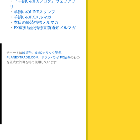
・
『羊飼いのFXブログ』ウェブアプ
リ
・
羊飼いのLINEスタンプ
・
羊飼いのFXメルマガ
・
本日の経済指標メルマガ
・
FX重要経済指標直前通知メルマガ
チャートは
IG証券
、
GMOクリック証券
、
PLANEXTRADE.COM
、
サクソバンクFX証券
のもの
を正式に許可を得て使用しています
す