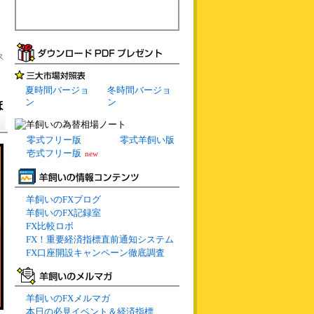
ス
夏時間バージョ
冬時間バージョ
ン
ン
ほ
零式フリー版
零式羊飼い版
壱式フリー版
new
羊飼いのFXブログ
羊飼いのFX記録室
FX比較ロボ
FX！重要経済指標直前通知システム
FX口座開設キャンペーン徹底調査
羊飼いのFXメルマガ
本日の必見イベント＆経済指標