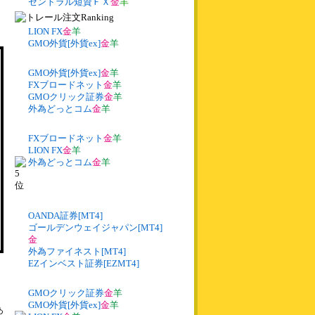
セントラル短資ＦＸ
金
羊
LION FX
金
羊
GMO外貨[外貨ex]
金
羊
GMO外貨[外貨ex]
金
羊
FXブロードネット
金
羊
GMOクリック証券
金
羊
外為どっとコム
金
羊
FXブロードネット
金
羊
LION FX
金
羊
外為どっとコム
金
羊
OANDA証券[MT4]
ゴールデンウェイジャパン[MT4]
金
外為ファイネスト[MT4]
EZインベスト証券[EZMT4]
GMOクリック証券
金
羊
GMO外貨[外貨ex]
金
羊
あ