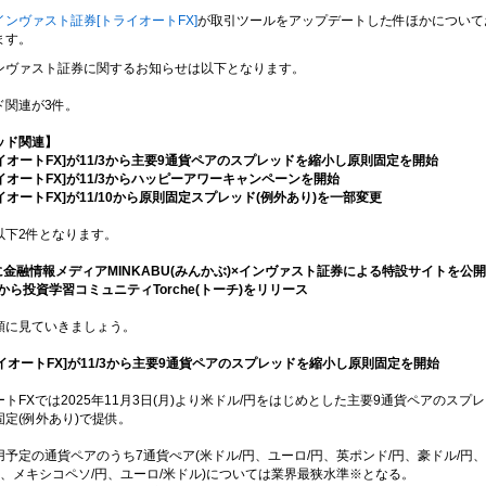
インヴァスト証券[トライオートFX]
が取引ツールをアップデートした件ほかについて
ます。
ンヴァスト証券に関するお知らせは以下となります。
ド関連が3件。
ッド関連】
ライオートFX]が11/3から主要9通貨ペアのスプレッドを縮小し原則固定を開始
ライオートFX]が11/3からハッピーアワーキャンペーンを開始
ライオートFX]が11/10から原則固定スプレッド(例外あり)を一部変更
以下2件となります。
/4に金融情報メディアMINKABU(みんかぶ)×インヴァスト証券による特設サイトを公開
/16から投資学習コミュニティTorche(トーチ)をリリース
順に見ていきましょう。
ライオートFX]が11/3から主要9通貨ペアのスプレッドを縮小し原則固定を開始
トFXでは2025年11月3日(月)より米ドル/円をはじめとした主要9通貨ペアのスプ
定(例外あり)で提供。
予定の通貨ペアのうち7通貨ぺア(米ドル/円、ユーロ/円、英ポンド/円、豪ドル/円、
円、メキシコペソ/円、ユーロ/米ドル)については業界最狭水準※となる。