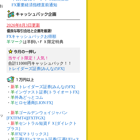
FX重要経済指標直前通知
お
2026年8月3日更新
FXキャッシュバックお得順
羊マーク
は羊飼いＦＸ限定特典
当サイト限定！人気！
合計11000円キャッシュバック！！
トレイダーズ証券[みんなのFX]
・
新
羊
トレイダーズ証券[みんなのFX]
・
羊
インヴァスト証券[トライオートFX]
・
羊
外為どっとコム
・
羊
ヒロセ通商[LION FX]
・
新
羊
ゴールデンウェイジャパン
レッ
[FXTFMT4][FXTFGX]
・
新
羊
セントラル短資ＦＸ[ダイレクト
プラス]
・
羊
JFX[マトリックス]
・
羊
三菱UFJ eスマート証券[三菱UFJ eス