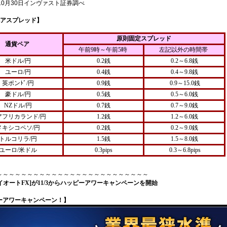
年10月30日インヴァスト証券調べ
ペアスプレッド】
原則固定スプレッド
通貨ペア
午前9時～午前5時
左記以外の時間帯
米ドル/円
0.2銭
0.2～6.8銭
ユーロ/円
0.4銭
0.4～9.8銭
英ポンﾄﾞ/円
0.9銭
0.9～15.0銭
豪ドル/円
0.5銭
0.5～6.0銭
NZドル/円
0.7銭
0.7～9.0銭
アフリカランド/円
1.2銭
1.2～6.0銭
メキシコペソ/円
0.2銭
0.2～9.0銭
トルコリラ/円
1.5銭
1.5～8.0銭
ユーロ/米ドル
0.3pips
0.3～6.8pips
～～～～～～～～～～～～～～～～～～～～～～～～～
ライオートFX]が11/3からハッピーアワーキャンペーンを開始
ーアワーキャンペーン！】