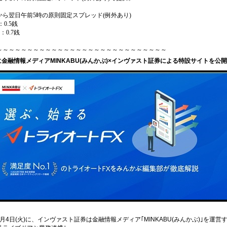
から翌日午前5時の原則固定スプレッド(例外あり)
0.5銭
：0.7銭
～～～～～～～～～～～～～～～～～～～～～～～～～～～～
/4に金融情報メディアMINKABU(みんかぶ)×インヴァスト証券による特設サイトを公開
11月4日(火)に、インヴァスト証券は金融情報メディア｢MINKABU(みんかぶ)｣を運営