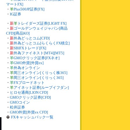
マートFX]
・
羊
Plus500JP証券[FX]
・
IG証券
・
新
羊
トレイダーズ証券[LIGHT FX]
・
新
ゴールデンウェイジャパン[商品
CFD][商品KO]
・
新
外為どっとコム[CFD]
・
新
外為どっとコム[らくらくFX積立]
・
新
SBIFXトレード[FX]
・
新
外為ファイネスト[MT4][MT5]
・
羊
GMOクリック証券[FXネオ]
・
羊
GMO外貨[外貨ex]
・
羊
外為オンライン
・
羊
岡三オンライン[くりっく株365]
・
羊
岡三オンライン[くりっく365]
・
羊
FXブロードネット
・
羊
アイネット証券[ループイフダン]
・
ヒロセ通商[LION CFD]
・
GMOクリック証券[CFD]
・
GMOコイン
・
松井証券
・
GMO外貨[外貨ex CFD]
FXキャッシュバック一覧