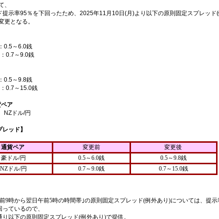
て、
提示率95％を下回ったため、2025年11月10日(月)より以下の原則固定スプレッド
へ変更となる。
0.5～6.0銭
：0.7～9.0銭
0.5～9.8銭
：0.7～15.0銭
貨ペア
、NZドル/円
プレッド】
通貨ペア
変更前
変更後
豪ドル/円
0.5～6.0銭
0.5～9.8銭
NZドル/円
0.7～9.0銭
0.7～15.0銭
午前9時から翌日午前5時の時間帯｣の原則固定スプレッド(例外あり)については、提示
上回っているので、
通り以下の原則固定スプレッド(例外あり)で提供。