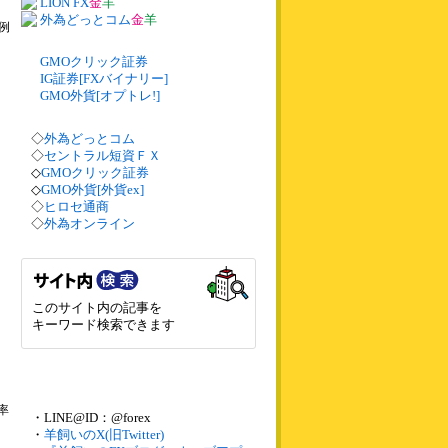
LION FX
金
羊
外為どっとコム
金
羊
(例
GMOクリック証券
IG証券[FXバイナリー]
GMO外貨[オプトレ!]
◇
外為どっとコム
◇
セントラル短資ＦＸ
◇
GMOクリック証券
◇
GMO外貨[外貨ex]
◇
ヒロセ通商
◇
外為オンライン
このサイト内の記事を
キーワード検索できます
率
・LINE@ID：@forex
・
羊飼いのX(旧Twitter)