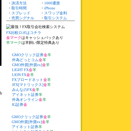
・
決済方法
・
1000通貨
・
取引時間
・
iPhone
・
スプレッド
・
スワップ金利
・
売買シグナル
・
取引システム
FX比較ロボはコチラ
金マーク
はキャッシュバックあり
羊マーク
は羊飼い限定特典あり
GMOクリック証券
金
羊
外為どっとコム
金
羊
GMO外貨[外貨ex]
金
羊
LIGHT FX
金
羊
LION FX
金
羊
FXブロードネット
金
羊
JFX[マトリックス]
金
羊
みんなのFX
金
羊
を
アイネット証券
羊
外為オンライン
金
羊
IG証券
金
GMOクリック証券
金
羊
GMO外貨[外貨ex]
金
羊
アイネット証券
羊