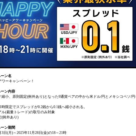
ペーン名
アワーキャンペーン！
ペーン内容
ド縮小、原則固定(例外あり)となった9通貨ペアの中から米ドル/円とメキシコペソ/円
21時限定でスプレッドが0.2銭から0.1銭へ縮小される。
アル(裁量トレード)の取引のみ対象
(例外あり)
ペーン期間
月3日(月)～2025年11月28日(金)の18～21時