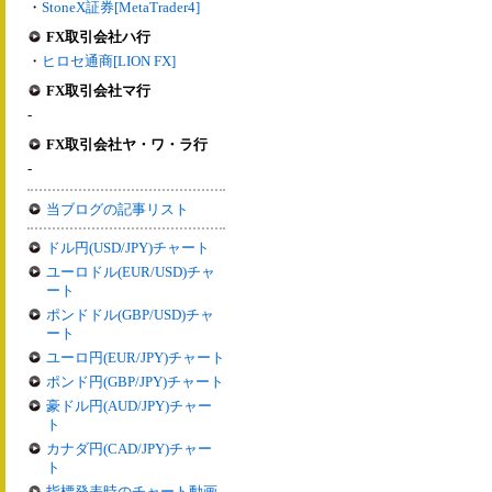
・
StoneX証券[MetaTrader4]
FX取引会社ハ行
・
ヒロセ通商[LION FX]
FX取引会社マ行
-
FX取引会社ヤ・ワ・ラ行
-
当ブログの記事リスト
ドル円(USD/JPY)チャート
ユーロドル(EUR/USD)チャ
ート
ポンドドル(GBP/USD)チャ
ート
ユーロ円(EUR/JPY)チャート
ポンド円(GBP/JPY)チャート
豪ドル円(AUD/JPY)チャー
ト
カナダ円(CAD/JPY)チャー
ト
指標発表時のチャート動画