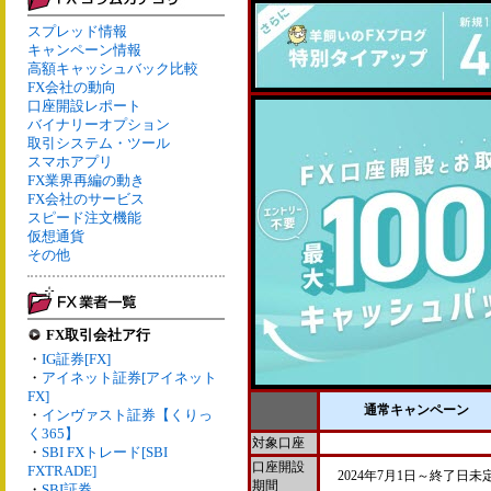
スプレッド情報
キャンペーン情報
高額キャッシュバック比較
FX会社の動向
口座開設レポート
バイナリーオプション
取引システム・ツール
スマホアプリ
FX業界再編の動き
FX会社のサービス
スピード注文機能
仮想通貨
その他
FX取引会社ア行
・
IG証券[FX]
・
アイネット証券[アイネット
FX]
通常キャンペーン
・
インヴァスト証券【くりっ
く365】
対象口座
・
SBI FXトレード[SBI
口座開設
FXTRADE]
2024年7月1日～終了日未
期間
・
SBI証券