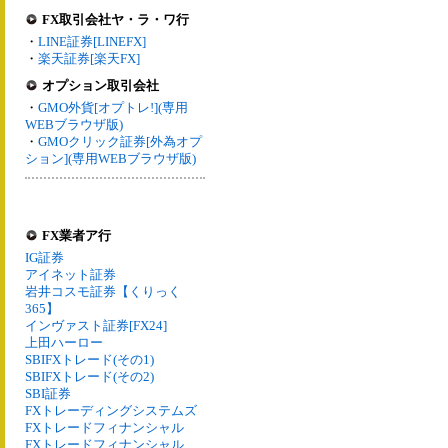
FX取引会社ヤ・ラ・ワ行
・
LINE証券[LINEFX]
・
楽天証券[楽天FX]
オプション取引会社
・
GMO外貨[オプトレ!](専用
WEBブラウザ版)
・
GMOクリック証券[外為オプ
ション](専用WEBブラウザ版)
FX業者ア行
IG証券
アイネット証券
岩井コスモ証券【くりっく
365】
インヴァスト証券[FX24]
上田ハーロー
SBIFXトレード(その1)
SBIFXトレード(その2)
SBI証券
FXトレーディングシステムズ
FXトレードフィナンシャル
FXトレードフィナンシャル