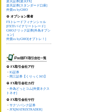
楽天証券[楽天FX]
楽天証券[スタンダード口座]
外貨ex byGMO
オプション業者
FXトレードフィナンシャル
[FXTFバイナリートレード]
GMOクリック証券[外為オプシ
ョン]
外貨ex byGMO[オプトレ！]
FX取引会社ア行
・
IG証券
・
岡三証券【くりっく365】
FX取引会社カ行
・
外為どっとコム[外貨ネクス
トネオ]
FX取引会社サ行
・
サクソバンク証券
・
JFX[MATRIXTRADER]