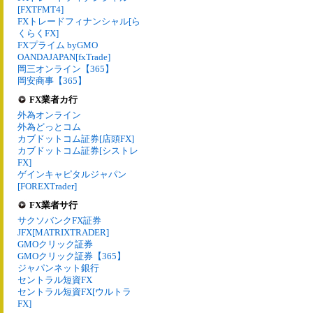
[FXTFMT4]
FXトレードフィナンシャル[ら
くらくFX]
FXプライム byGMO
OANDAJAPAN[fxTrade]
岡三オンライン【365】
岡安商事【365】
FX業者カ行
外為オンライン
外為どっとコム
カブドットコム証券[店頭FX]
カブドットコム証券[シストレ
FX]
ゲインキャピタルジャパン
[FOREXTrader]
FX業者サ行
サクソバンクFX証券
JFX[MATRIXTRADER]
GMOクリック証券
GMOクリック証券【365】
ジャパンネット銀行
セントラル短資FX
セントラル短資FX[ウルトラ
FX]