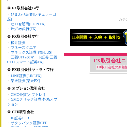
-
FX取引会社ハ行
・
ひまわり証券[レギュラー口
座]
カテ
・
ヒロセ通商[LION FX]
・
PayPay銀行[FX]
FX取引会社マ行
・
松井証券
・
マネースクエア
・
マネックス証券[FXPLUS]
・
三菱UFJ eスマート証券[三菱
FX取引会社
UFJ eスマート証券FX]
FX取引会社の新着
FX取引会社ヤ・ラ・ワ行
・
LINE証券[LINEFX]
・
楽天証券[楽天FX]
オプション取引会社
・
GMO外貨[オプトレ!]
・
GMOクリック証券[外為オプ
ション]
CFD取引会社
・
IG証券CFD
・
サクソバンク証券CFD