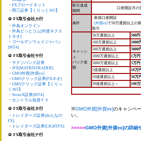
・
FXブロードネット
取引達成
口座開設月の
・
岡三証券【くりっく365】
期間
･新規口座開設
FX取引会社カ行
条件
･
[外貨ex]
で50万通貨以上の
・
外為オンライン
取引
・
外為どっとコム[外貨ネクス
50万通貨以上
500円
トネオ]
・
ゴールデンウェイジャパン
100万通貨以上
1000
[MT4]
500万通貨以上
5000
キャッシ
FX取引会社サ行
1000万通貨以上
1万円
ュ
バック金
・
サクソバンク証券
5000万通貨以上
5万円
額
・
JFX[MATRIXTRADER]
2億通貨以上
10万
・
GMO外貨[外貨ex]
10億通貨以上
50万
・
GMOクリック証券[FXネオ]
・
GMOクリック証券【くりっ
50億通貨以上～
100
く365】
・
StoneX証券[MT4]
・
セントラル短資ＦＸ
FX取引会社タ行
※
GMO外貨[外貨ex]
のキャンペ
い。
・
トレイダーズ証券[みんなの
FX]
・
トレイダーズ証券[LIGHTFX]
>>>>>
GMO外貨[外貨ex]の詳
FX取引会社ナ行