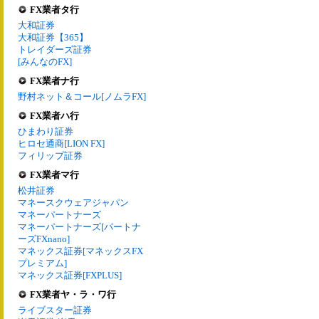
FX業者タ行
大和証券
大和証券【365】
トレイダーズ証券
[みんなのFX]
FX業者ナ行
野村ネット＆コール[ノムラFX]
FX業者ハ行
ひまわり証券
ヒロセ通商[LION FX]
フィリップ証券
FX業者マ行
松井証券
マネースクウェアジャパン
マネーパートナーズ
マネーパートナーズ[パートナ
ーズFXnano]
マネックス証券[マネックスFX
プレミアム]
マネックス証券[FXPLUS]
FX業者ヤ・ラ・ワ行
ライブスター証券