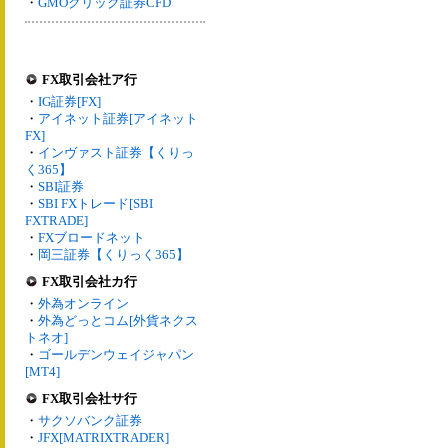
・
GMOクリック証券CFD
FX取引会社ア行
・
IG証券[FX]
・
アイネット証券[アイネット
FX]
・
インヴァスト証券【くりっ
く365】
・
SBI証券
・
SBI FXトレード[SBI
FXTRADE]
・
FXブロードネット
・
岡三証券【くりっく365】
FX取引会社カ行
・
外為オンライン
・
外為どっとコム[外貨ネクス
トネオ]
・
ゴールデンウェイジャパン
[MT4]
FX取引会社サ行
・
サクソバンク証券
・
JFX[MATRIXTRADER]