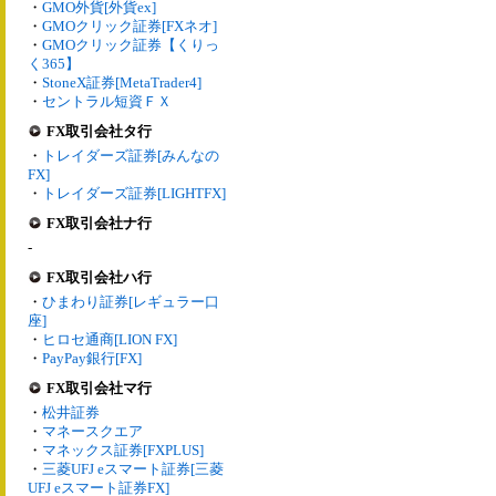
・
GMO外貨[外貨ex]
・
GMOクリック証券[FXネオ]
・
GMOクリック証券【くりっ
く365】
・
StoneX証券[MetaTrader4]
・
セントラル短資ＦＸ
FX取引会社タ行
・
トレイダーズ証券[みんなの
FX]
・
トレイダーズ証券[LIGHTFX]
FX取引会社ナ行
-
FX取引会社ハ行
・
ひまわり証券[レギュラー口
座]
・
ヒロセ通商[LION FX]
・
PayPay銀行[FX]
FX取引会社マ行
・
松井証券
・
マネースクエア
・
マネックス証券[FXPLUS]
・
三菱UFJ eスマート証券[三菱
UFJ eスマート証券FX]