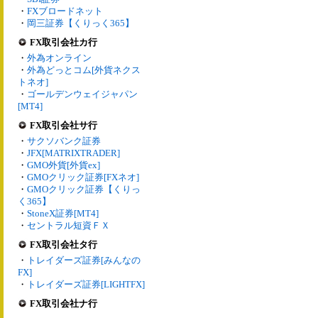
・
FXブロードネット
・
岡三証券【くりっく365】
FX取引会社カ行
・
外為オンライン
・
外為どっとコム[外貨ネクス
トネオ]
・
ゴールデンウェイジャパン
[MT4]
FX取引会社サ行
・
サクソバンク証券
・
JFX[MATRIXTRADER]
・
GMO外貨[外貨ex]
・
GMOクリック証券[FXネオ]
・
GMOクリック証券【くりっ
く365】
・
StoneX証券[MT4]
・
セントラル短資ＦＸ
FX取引会社タ行
・
トレイダーズ証券[みんなの
FX]
・
トレイダーズ証券[LIGHTFX]
FX取引会社ナ行