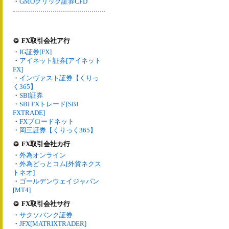
・
GMOクリック証券CFD
FX取引会社ア行
・
IG証券[FX]
・
アイネット証券[アイネット
FX]
・
インヴァスト証券【くりっ
く365】
・
SBI証券
・
SBI FXトレード[SBI
FXTRADE]
・
FXブロードネット
・
岡三証券【くりっく365】
FX取引会社カ行
・
外為オンライン
・
外為どっとコム[外貨ネクス
トネオ]
・
ゴールデンウェイジャパン
[MT4]
FX取引会社サ行
・
サクソバンク証券
・
JFX[MATRIXTRADER]