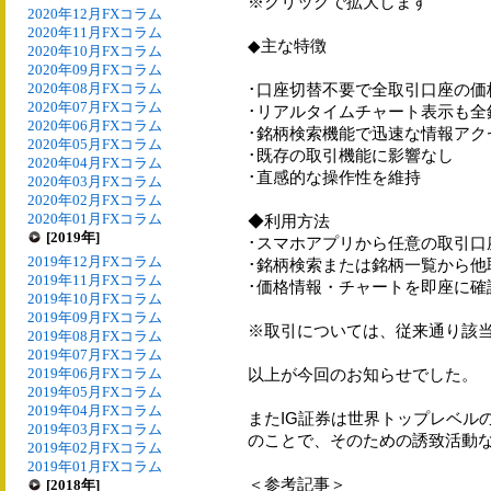
※クリックで拡大します
2020年12月FXコラム
2020年11月FXコラム
◆主な特徴
2020年10月FXコラム
2020年09月FXコラム
2020年08月FXコラム
･口座切替不要で全取引口座の価
2020年07月FXコラム
･リアルタイムチャート表示も全
2020年06月FXコラム
･銘柄検索機能で迅速な情報アク
2020年05月FXコラム
･既存の取引機能に影響なし
2020年04月FXコラム
･直感的な操作性を維持
2020年03月FXコラム
2020年02月FXコラム
2020年01月FXコラム
◆利用方法
[2019年]
･スマホアプリから任意の取引口
2019年12月FXコラム
･銘柄検索または銘柄一覧から他
2019年11月FXコラム
･価格情報・チャートを即座に確
2019年10月FXコラム
2019年09月FXコラム
※取引については、従来通り該
2019年08月FXコラム
2019年07月FXコラム
2019年06月FXコラム
以上が今回のお知らせでした。
2019年05月FXコラム
2019年04月FXコラム
またIG証券は世界トップレベル
2019年03月FXコラム
のことで、そのための誘致活動
2019年02月FXコラム
2019年01月FXコラム
＜参考記事＞
[2018年]