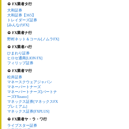
FX業者タ行
大和証券
大和証券【365】
トレイダーズ証券
[みんなのFX]
FX業者ナ行
野村ネット＆コール[ノムラFX]
FX業者ハ行
ひまわり証券
ヒロセ通商[LION FX]
フィリップ証券
FX業者マ行
松井証券
マネースクウェアジャパン
マネーパートナーズ
マネーパートナーズ[パートナ
ーズFXnano]
マネックス証券[マネックスFX
プレミアム]
マネックス証券[FXPLUS]
FX業者ヤ・ラ・ワ行
ライブスター証券