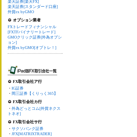
楽天証券[楽天FX]
楽天証券[スタンダード口座]
外貨ex byGMO
オプション業者
FXトレードフィナンシャル
[FXTFバイナリートレード]
GMOクリック証券[外為オプシ
ョン]
外貨ex byGMO[オプトレ！]
FX取引会社ア行
・
IG証券
・
岡三証券【くりっく365】
FX取引会社カ行
・
外為どっとコム[外貨ネクス
トネオ]
FX取引会社サ行
・
サクソバンク証券
・
JFX[MATRIXTRADER]