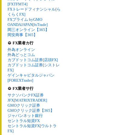
[FXTFMT4]
FXトレードフィナンシャル[ら
くらくFX]
FXプライム byGMO
OANDAJAPAN[fxTrade]
岡三オンライン【365】
岡安商事【365】
FX業者カ行
外為オンライン
外為どっとコム
カブドットコム証券[店頭FX]
カブドットコム証券[シストレ
FX]
ゲインキャピタルジャパン
[FOREXTrader]
FX業者サ行
サクソバンクFX証券
JFX[MATRIXTRADER]
GMOクリック証券
GMOクリック証券【365】
ジャパンネット銀行
セントラル短資FX
セントラル短資FX[ウルトラ
FX]