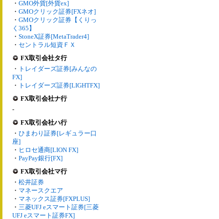
・
GMO外貨[外貨ex]
・
GMOクリック証券[FXネオ]
・
GMOクリック証券【くりっ
く365】
・
StoneX証券[MetaTrader4]
・
セントラル短資ＦＸ
FX取引会社タ行
・
トレイダーズ証券[みんなの
FX]
・
トレイダーズ証券[LIGHTFX]
FX取引会社ナ行
-
FX取引会社ハ行
・
ひまわり証券[レギュラー口
座]
・
ヒロセ通商[LION FX]
・
PayPay銀行[FX]
FX取引会社マ行
・
松井証券
・
マネースクエア
・
マネックス証券[FXPLUS]
・
三菱UFJ eスマート証券[三菱
UFJ eスマート証券FX]