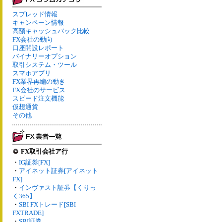
スプレッド情報
キャンペーン情報
高額キャッシュバック比較
FX会社の動向
口座開設レポート
バイナリーオプション
取引システム・ツール
スマホアプリ
FX業界再編の動き
FX会社のサービス
スピード注文機能
仮想通貨
その他
FX取引会社ア行
・
IG証券[FX]
・
アイネット証券[アイネット
FX]
・
インヴァスト証券【くりっ
く365】
・
SBI FXトレード[SBI
FXTRADE]
・
SBI証券