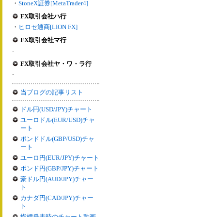
・
StoneX証券[MetaTrader4]
FX取引会社ハ行
・
ヒロセ通商[LION FX]
FX取引会社マ行
-
FX取引会社ヤ・ワ・ラ行
-
当ブログの記事リスト
ドル円(USD/JPY)チャート
ユーロドル(EUR/USD)チャ
ート
ポンドドル(GBP/USD)チャ
ート
ユーロ円(EUR/JPY)チャート
ポンド円(GBP/JPY)チャート
豪ドル円(AUD/JPY)チャー
ト
カナダ円(CAD/JPY)チャー
ト
指標発表時のチャート動画