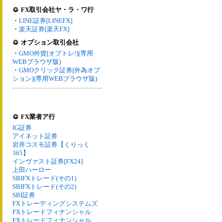
FX取引会社ヤ・ラ・ワ行
・
LINE証券[LINEFX]
・
楽天証券[楽天FX]
オプション取引会社
・
GMO外貨[オプトレ!](専用
WEBブラウザ版)
・
GMOクリック証券[外為オプ
ション](専用WEBブラウザ版)
FX業者ア行
IG証券
アイネット証券
岩井コスモ証券【くりっく
365】
インヴァスト証券[FX24]
上田ハーロー
SBIFXトレード(その1)
SBIFXトレード(その2)
SBI証券
FXトレーディングシステムズ
FXトレードフィナンシャル
FXトレードフィナンシャル