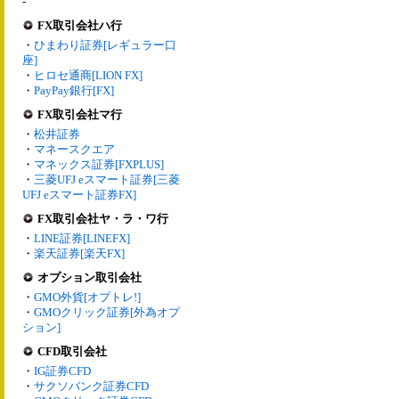
-
FX取引会社ハ行
・
ひまわり証券[レギュラー口
座]
・
ヒロセ通商[LION FX]
・
PayPay銀行[FX]
FX取引会社マ行
・
松井証券
・
マネースクエア
・
マネックス証券[FXPLUS]
・
三菱UFJ eスマート証券[三菱
UFJ eスマート証券FX]
FX取引会社ヤ・ラ・ワ行
・
LINE証券[LINEFX]
・
楽天証券[楽天FX]
オプション取引会社
・
GMO外貨[オプトレ!]
・
GMOクリック証券[外為オプ
ション]
CFD取引会社
・
IG証券CFD
・
サクソバンク証券CFD