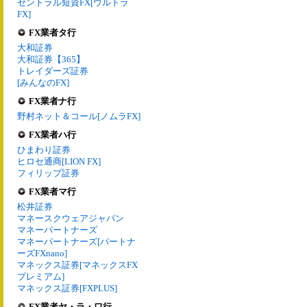
セントラル短資FX[ウルトラ
FX]
FX業者タ行
大和証券
大和証券【365】
トレイダーズ証券
[みんなのFX]
FX業者ナ行
野村ネット＆コール[ノムラFX]
FX業者ハ行
ひまわり証券
ヒロセ通商[LION FX]
フィリップ証券
FX業者マ行
松井証券
マネースクウェアジャパン
マネーパートナーズ
マネーパートナーズ[パートナ
ーズFXnano]
マネックス証券[マネックスFX
プレミアム]
マネックス証券[FXPLUS]
FX業者ヤ・ラ・ワ行