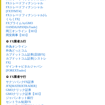
FXトレードフィナンシャル
FXトレードフィナンシャル
[FXTFMT4]
FXトレードフィナンシャル[ら
くらくFX]
FXプライム byGMO
OANDAJAPAN[fxTrade]
岡三オンライン【365】
岡安商事【365】
FX業者カ行
外為オンライン
外為どっとコム
カブドットコム証券[店頭FX]
カブドットコム証券[シストレ
FX]
ゲインキャピタルジャパン
[FOREXTrader]
FX業者サ行
サクソバンクFX証券
JFX[MATRIXTRADER]
GMOクリック証券
GMOクリック証券【365】
ジャパンネット銀行
セントラル短資FX