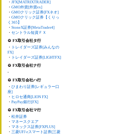
・
JFX[MATRIXTRADER]
・
GMO外貨[外貨ex]
・
GMOクリック証券[FXネオ]
・
GMOクリック証券【くりっ
く365】
・
StoneX証券[MetaTrader4]
・
セントラル短資ＦＸ
FX取引会社タ行
・
トレイダーズ証券[みんなの
FX]
・
トレイダーズ証券[LIGHTFX]
FX取引会社ナ行
-
FX取引会社ハ行
・
ひまわり証券[レギュラー口
座]
・
ヒロセ通商[LION FX]
・
PayPay銀行[FX]
FX取引会社マ行
・
松井証券
・
マネースクエア
・
マネックス証券[FXPLUS]
・
三菱UFJ eスマート証券[三菱