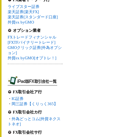
ライブスター証券
楽天証券[楽天FX]
楽天証券[スタンダード口座]
外貨ex byGMO
オプション業者
FXトレードフィナンシャル
[FXTFバイナリートレード]
GMOクリック証券[外為オプシ
ョン]
外貨ex byGMO[オプトレ！]
FX取引会社ア行
・
IG証券
・
岡三証券【くりっく365】
FX取引会社カ行
・
外為どっとコム[外貨ネクス
トネオ]
FX取引会社サ行