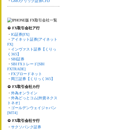
・
GMOクリック証券CFD
FX取引会社ア行
・
IG証券[FX]
・
アイネット証券[アイネット
FX]
・
インヴァスト証券【くりっ
く365】
・
SBI証券
・
SBI FXトレード[SBI
FXTRADE]
・
FXブロードネット
・
岡三証券【くりっく365】
FX取引会社カ行
・
外為オンライン
・
外為どっとコム[外貨ネクス
トネオ]
・
ゴールデンウェイジャパン
[MT4]
FX取引会社サ行
・
サクソバンク証券