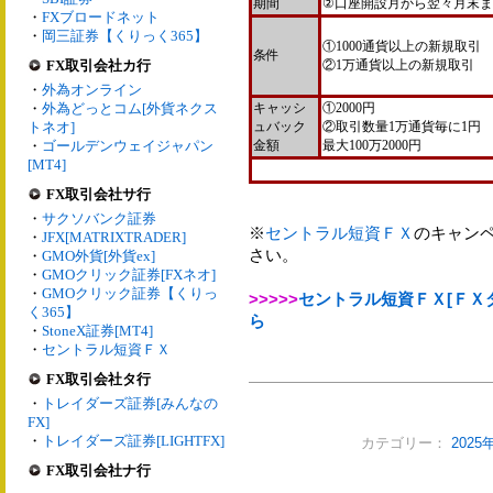
期間
②口座開設月から翌々月末
・
FXブロードネット
・
岡三証券【くりっく365】
①1000通貨以上の新規取引
条件
FX取引会社カ行
②1万通貨以上の新規取引
・
外為オンライン
・
外為どっとコム[外貨ネクス
キャッシ
①2000円
トネオ]
ュバック
②取引数量1万通貨毎に1円
・
ゴールデンウェイジャパン
金額
最大100万2000円
[MT4]
FX取引会社サ行
・
サクソバンク証券
※
セントラル短資ＦＸ
のキャン
・
JFX[MATRIXTRADER]
さい。
・
GMO外貨[外貨ex]
・
GMOクリック証券[FXネオ]
・
GMOクリック証券【くりっ
>>>>>
セントラル短資ＦＸ[ＦＸ
く365】
ら
・
StoneX証券[MT4]
・
セントラル短資ＦＸ
FX取引会社タ行
・
トレイダーズ証券[みんなの
FX]
・
トレイダーズ証券[LIGHTFX]
カテゴリー：
202
FX取引会社ナ行