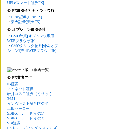
UFJ eスマート証券FX]
FX取引会社ヤ・ラ・ワ行
・
LINE証券[LINEFX]
・
楽天証券[楽天FX]
オプション取引会社
・
GMO外貨[オプトレ!](専用
WEBブラウザ版)
・
GMOクリック証券[外為オプ
ション](専用WEBブラウザ版)
FX業者ア行
IG証券
アイネット証券
岩井コスモ証券【くりっく
365】
インヴァスト証券[FX24]
上田ハーロー
SBIFXトレード(その1)
SBIFXトレード(その2)
SBI証券
FXトレーディングシステムズ