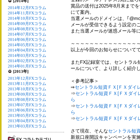
[2014年]
賞品の送付は2025年8月末ま
2014年12月FXコラム
にて案内。
2014年11月FXコラム
当選メールのドメインは、｢@mc.cen
2014年10月FXコラム
2014年09月FXコラム
メールが受信できるよう設定の
2014年08月FXコラム
また当選メールが迷惑メール等
2014年07月FXコラム
2014年06月FXコラム
～～～～～～～～～～～～～～
2014年05月FXコラム
以上が今回のお知らせについて
2014年04月FXコラム
2014年03月FXコラム
2014年02月FXコラム
またFX記録室では、セントラル
2014年01月FXコラム
ールについて、より詳しく紹介
[2013年]
2013年12月FXコラム
＜参考記事＞
2013年11月FXコラム
⇒
セントラル短資ＦＸ[ＦＸダイ
2013年10月FXコラム
⇒
セントラル短資ＦＸ[ＦＸダイレ
2013年09月FXコラム
ら
2013年08月FXコラム
2013年07月FXコラム
⇒
セントラル短資ＦＸ[ＦＸダイレ
2013年06月FXコラム
ら
2013年05月FXコラム
⇒
セントラル短資ＦＸ[ＦＸダイレ
2013年04月FXコラム
2013年03月FXコラム
さて現在、そんな
セントラル短資
新規口座開設キャンペーンを実