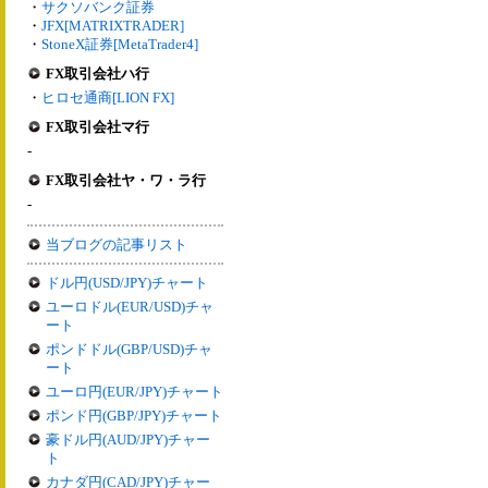
・
サクソバンク証券
・
JFX[MATRIXTRADER]
・
StoneX証券[MetaTrader4]
FX取引会社ハ行
・
ヒロセ通商[LION FX]
FX取引会社マ行
-
FX取引会社ヤ・ワ・ラ行
-
当ブログの記事リスト
ドル円(USD/JPY)チャート
ユーロドル(EUR/USD)チャ
ート
ポンドドル(GBP/USD)チャ
ート
ユーロ円(EUR/JPY)チャート
ポンド円(GBP/JPY)チャート
豪ドル円(AUD/JPY)チャー
ト
カナダ円(CAD/JPY)チャー