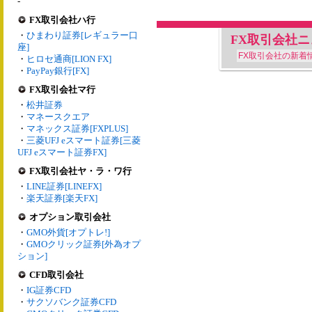
-
FX取引会社ハ行
・
ひまわり証券[レギュラー口
FX取引会社
座]
FX取引会社の新着
・
ヒロセ通商[LION FX]
・
PayPay銀行[FX]
FX取引会社マ行
・
松井証券
・
マネースクエア
・
マネックス証券[FXPLUS]
・
三菱UFJ eスマート証券[三菱
UFJ eスマート証券FX]
FX取引会社ヤ・ラ・ワ行
・
LINE証券[LINEFX]
・
楽天証券[楽天FX]
オプション取引会社
・
GMO外貨[オプトレ!]
・
GMOクリック証券[外為オプ
ション]
CFD取引会社
・
IG証券CFD
・
サクソバンク証券CFD