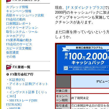
スプレッド情報
現在、
[ＦＸダイレクトプラス]
で
キャンペーン情報
2000円のキャッシュバックに加
高額キャッシュバック比較
イアップキャンペーンも実施してお
FX会社の動向
クチャンスがあります。
口座開設レポート
バイナリーオプション
まだ口座を持っていないという
取引システム・ツール
スマホアプリ
しょうか。
FX業界再編の動き
FX会社のサービス
スピード注文機能
仮想通貨
その他
FX取引会社ア行
・
IG証券[FX]
デビュー
・
アイネット証券[アイネット
FX]
対象口座
・
インヴァスト証券【くりっ
く365】
キャンペ
終了期間未定
・
SBI FXトレード[SBI
ーン期間
FXTRADE]
取引達成
①口座開設申込日の翌日を含
・
SBI証券