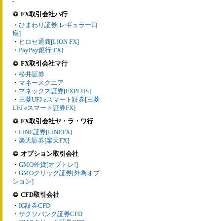
-
FX取引会社ハ行
・
ひまわり証券[レギュラー口
座]
・
ヒロセ通商[LION FX]
・
PayPay銀行[FX]
FX取引会社マ行
・
松井証券
・
マネースクエア
・
マネックス証券[FXPLUS]
・
三菱UFJ eスマート証券[三菱
UFJ eスマート証券FX]
FX取引会社ヤ・ラ・ワ行
・
LINE証券[LINEFX]
・
楽天証券[楽天FX]
オプション取引会社
・
GMO外貨[オプトレ!]
・
GMOクリック証券[外為オプ
ション]
CFD取引会社
・
IG証券CFD
・
サクソバンク証券CFD