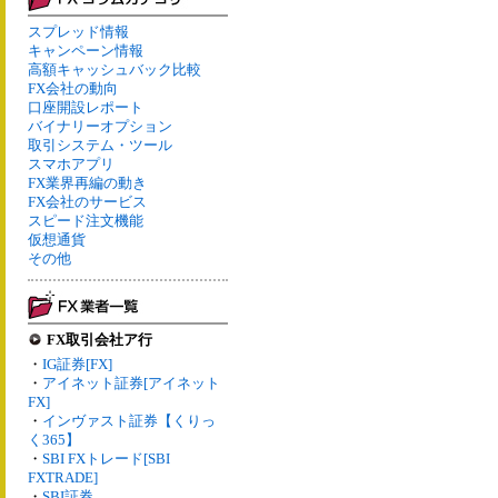
スプレッド情報
キャンペーン情報
高額キャッシュバック比較
FX会社の動向
口座開設レポート
バイナリーオプション
取引システム・ツール
スマホアプリ
FX業界再編の動き
FX会社のサービス
スピード注文機能
仮想通貨
その他
FX取引会社ア行
・
IG証券[FX]
・
アイネット証券[アイネット
FX]
・
インヴァスト証券【くりっ
く365】
・
SBI FXトレード[SBI
FXTRADE]
・
SBI証券