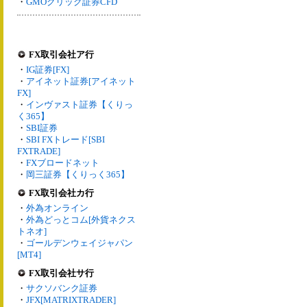
・
GMOクリック証券CFD
FX取引会社ア行
・
IG証券[FX]
・
アイネット証券[アイネット
FX]
・
インヴァスト証券【くりっ
く365】
・
SBI証券
・
SBI FXトレード[SBI
FXTRADE]
・
FXブロードネット
・
岡三証券【くりっく365】
FX取引会社カ行
・
外為オンライン
・
外為どっとコム[外貨ネクス
トネオ]
・
ゴールデンウェイジャパン
[MT4]
FX取引会社サ行
・
サクソバンク証券
・
JFX[MATRIXTRADER]