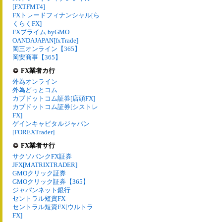
[FXTFMT4]
FXトレードフィナンシャル[ら
くらくFX]
FXプライム byGMO
OANDAJAPAN[fxTrade]
岡三オンライン【365】
岡安商事【365】
FX業者カ行
外為オンライン
外為どっとコム
カブドットコム証券[店頭FX]
カブドットコム証券[シストレ
FX]
ゲインキャピタルジャパン
[FOREXTrader]
FX業者サ行
サクソバンクFX証券
JFX[MATRIXTRADER]
GMOクリック証券
GMOクリック証券【365】
ジャパンネット銀行
セントラル短資FX
セントラル短資FX[ウルトラ
FX]