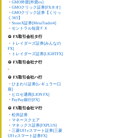
・
GMO外貨[外貨ex]
・
GMOクリック証券[FXネオ]
・
GMOクリック証券【くりっ
く365】
・
StoneX証券[MetaTrader4]
・
セントラル短資ＦＸ
FX取引会社タ行
・
トレイダーズ証券[みんなの
FX]
・
トレイダーズ証券[LIGHTFX]
FX取引会社ナ行
-
FX取引会社ハ行
・
ひまわり証券[レギュラー口
座]
・
ヒロセ通商[LION FX]
・
PayPay銀行[FX]
FX取引会社マ行
・
松井証券
・
マネースクエア
・
マネックス証券[FXPLUS]
・
三菱UFJ eスマート証券[三菱
UFJ eスマート証券FX]