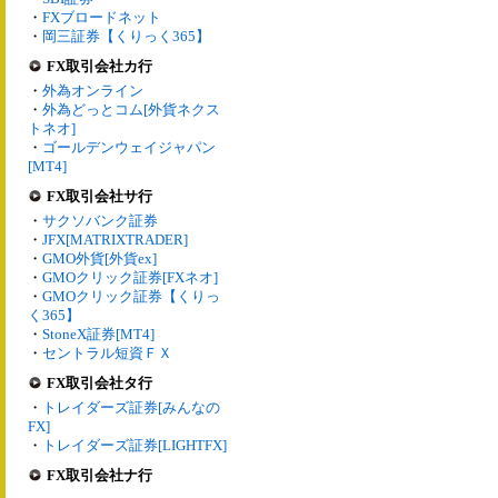
・
FXブロードネット
・
岡三証券【くりっく365】
FX取引会社カ行
・
外為オンライン
・
外為どっとコム[外貨ネクス
トネオ]
・
ゴールデンウェイジャパン
[MT4]
FX取引会社サ行
・
サクソバンク証券
・
JFX[MATRIXTRADER]
・
GMO外貨[外貨ex]
・
GMOクリック証券[FXネオ]
・
GMOクリック証券【くりっ
く365】
・
StoneX証券[MT4]
・
セントラル短資ＦＸ
FX取引会社タ行
・
トレイダーズ証券[みんなの
FX]
・
トレイダーズ証券[LIGHTFX]
FX取引会社ナ行