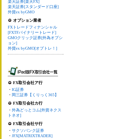
楽天証券[楽天FX]
楽天証券[スタンダード口座]
外貨ex byGMO
オプション業者
FXトレードフィナンシャル
[FXTFバイナリートレード]
GMOクリック証券[外為オプシ
ョン]
外貨ex byGMO[オプトレ！]
FX取引会社ア行
・
IG証券
・
岡三証券【くりっく365】
FX取引会社カ行
・
外為どっとコム[外貨ネクス
トネオ]
FX取引会社サ行
・
サクソバンク証券
・
JFX[MATRIXTRADER]