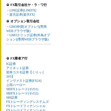
FX取引会社ヤ・ラ・ワ行
・
LINE証券[LINEFX]
・
楽天証券[楽天FX]
オプション取引会社
・
GMO外貨[オプトレ!](専用
WEBブラウザ版)
・
GMOクリック証券[外為オプ
ション](専用WEBブラウザ版)
FX業者ア行
IG証券
アイネット証券
岩井コスモ証券【くりっく
365】
インヴァスト証券[FX24]
上田ハーロー
SBIFXトレード(その1)
SBIFXトレード(その2)
SBI証券
FXトレーディングシステムズ
FXトレードフィナンシャル
FXトレードフィナンシャル