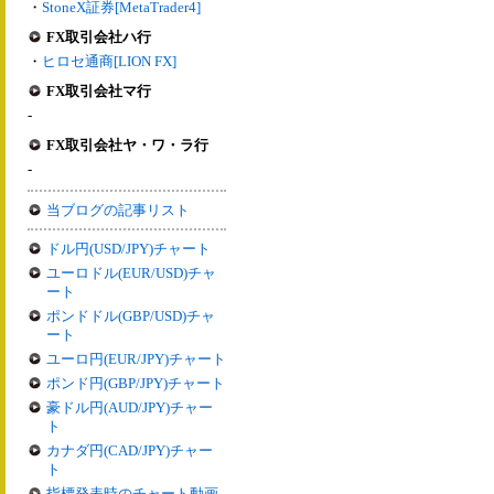
・
StoneX証券[MetaTrader4]
FX取引会社ハ行
・
ヒロセ通商[LION FX]
FX取引会社マ行
-
FX取引会社ヤ・ワ・ラ行
-
当ブログの記事リスト
ドル円(USD/JPY)チャート
ユーロドル(EUR/USD)チャ
ート
ポンドドル(GBP/USD)チャ
ート
ユーロ円(EUR/JPY)チャート
ポンド円(GBP/JPY)チャート
豪ドル円(AUD/JPY)チャー
ト
カナダ円(CAD/JPY)チャー
ト
指標発表時のチャート動画