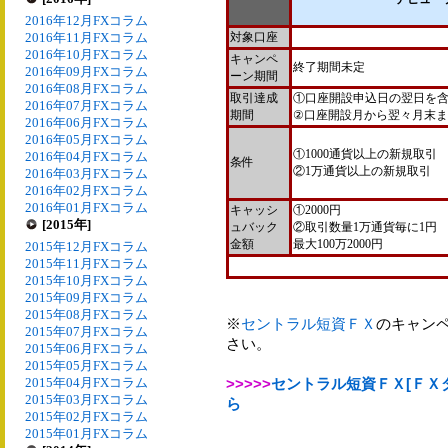
2016年12月FXコラム
2016年11月FXコラム
対象口座
2016年10月FXコラム
キャンペ
終了期間未定
2016年09月FXコラム
ーン期間
2016年08月FXコラム
取引達成
①口座開設申込日の翌日を含
2016年07月FXコラム
期間
②口座開設月から翌々月末
2016年06月FXコラム
2016年05月FXコラム
①1000通貨以上の新規取引
2016年04月FXコラム
条件
②1万通貨以上の新規取引
2016年03月FXコラム
2016年02月FXコラム
2016年01月FXコラム
キャッシ
①2000円
[2015年]
ュバック
②取引数量1万通貨毎に1円
金額
最大100万2000円
2015年12月FXコラム
2015年11月FXコラム
2015年10月FXコラム
2015年09月FXコラム
2015年08月FXコラム
※
セントラル短資ＦＸ
のキャン
2015年07月FXコラム
さい。
2015年06月FXコラム
2015年05月FXコラム
2015年04月FXコラム
>>>>>
セントラル短資ＦＸ[ＦＸ
2015年03月FXコラム
ら
2015年02月FXコラム
2015年01月FXコラム