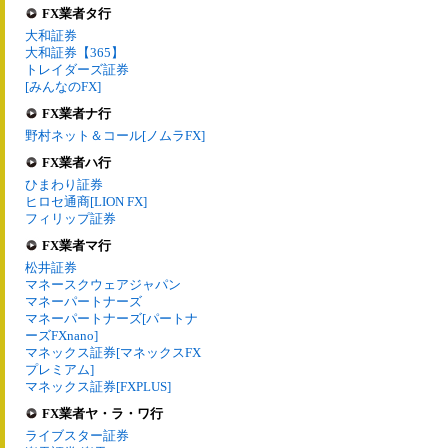
FX業者タ行
大和証券
大和証券【365】
トレイダーズ証券
[みんなのFX]
FX業者ナ行
野村ネット＆コール[ノムラFX]
FX業者ハ行
ひまわり証券
ヒロセ通商[LION FX]
フィリップ証券
FX業者マ行
松井証券
マネースクウェアジャパン
マネーパートナーズ
マネーパートナーズ[パートナ
ーズFXnano]
マネックス証券[マネックスFX
プレミアム]
マネックス証券[FXPLUS]
FX業者ヤ・ラ・ワ行
ライブスター証券