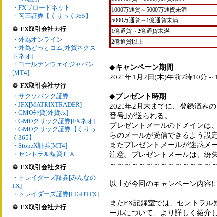
・
FXブロードネット
1000万通貨～5000万通貨未満
・
岡三証券【くりっく365】
5000万通貨～1億通貨未満
FX取引会社カ行
1億通貨～2億通貨未満
・
外為オンライン
2億通貨以上
・
外為どっとコム[外貨ネクス
トネオ]
・
ゴールデンウェイジャパン
◆
キャンペーン期間
[MT4]
2025年1月2日(木)午前7時10分
FX取引会社サ行
◆
プレゼント時期
・
サクソバンク証券
・
JFX[MATRIXTRADER]
2025年2月末までに、登録済みの
・
GMO外貨[外貨ex]
番号｣が送られる。
・
GMOクリック証券[FXネオ]
プレゼントメールのドメインは、｢@mc.
・
GMOクリック証券【くりっ
らのメールが受信できるよう設
く365】
またプレゼントメールが迷惑メ
・
StoneX証券[MT4]
・
セントラル短資ＦＸ
注意。プレゼントメールは、紛失
～～～～～～～～～～～～～～
FX取引会社タ行
・
トレイダーズ証券[みんなの
以上が今回のキャンペーン内容
FX]
・
トレイダーズ証券[LIGHTFX]
またFX記録室では、セントラル
FX取引会社ナ行
ールについて、より詳しく紹介