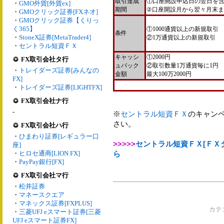
取引達成
①口座開設申込日の翌日を含
・
GMO外貨[外貨ex]
期間
②口座開設月から翌々月末
・
GMOクリック証券[FXネオ]
・
GMOクリック証券【くりっ
く365】
①1000通貨以上の新規取引
条件
・
StoneX証券[MetaTrader4]
②1万通貨以上の新規取引
・
セントラル短資ＦＸ
キャッシ
①2000円
FX取引会社タ行
ュバック
②取引数量1万通貨毎に1円
・
トレイダーズ証券[みんなの
金額
最大100万2000円
FX]
・
トレイダーズ証券[LIGHTFX]
FX取引会社ナ行
-
※
セントラル短資ＦＸ
のキャン
さい。
FX取引会社ハ行
・
ひまわり証券[レギュラー口
>>>>>
セントラル短資ＦＸ[ＦＸ
座]
・
ヒロセ通商[LION FX]
ら
・
PayPay銀行[FX]
FX取引会社マ行
・
松井証券
・
マネースクエア
・
マネックス証券[FXPLUS]
カテ
・
三菱UFJ eスマート証券[三菱
UFJ eスマート証券FX]