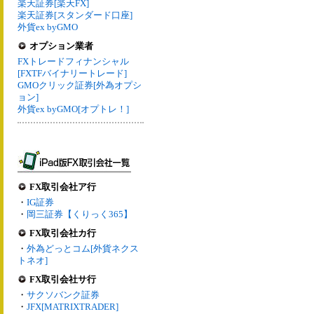
楽天証券[楽天FX]
楽天証券[スタンダード口座]
外貨ex byGMO
オプション業者
FXトレードフィナンシャル
[FXTFバイナリートレード]
GMOクリック証券[外為オプシ
ョン]
外貨ex byGMO[オプトレ！]
FX取引会社ア行
・
IG証券
・
岡三証券【くりっく365】
FX取引会社カ行
・
外為どっとコム[外貨ネクス
トネオ]
FX取引会社サ行
・
サクソバンク証券
・
JFX[MATRIXTRADER]