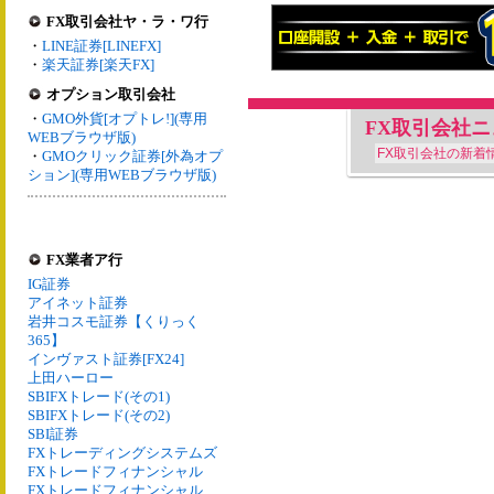
FX取引会社ヤ・ラ・ワ行
・
LINE証券[LINEFX]
・
楽天証券[楽天FX]
オプション取引会社
・
GMO外貨[オプトレ!](専用
FX取引会社
WEBブラウザ版)
FX取引会社の新着
・
GMOクリック証券[外為オプ
ション](専用WEBブラウザ版)
FX業者ア行
IG証券
アイネット証券
岩井コスモ証券【くりっく
365】
インヴァスト証券[FX24]
上田ハーロー
SBIFXトレード(その1)
SBIFXトレード(その2)
SBI証券
FXトレーディングシステムズ
FXトレードフィナンシャル
FXトレードフィナンシャル