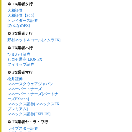
FX業者タ行
大和証券
大和証券【365】
トレイダーズ証券
[みんなのFX]
FX業者ナ行
野村ネット＆コール[ノムラFX]
FX業者ハ行
ひまわり証券
ヒロセ通商[LION FX]
フィリップ証券
FX業者マ行
松井証券
マネースクウェアジャパン
マネーパートナーズ
マネーパートナーズ[パートナ
ーズFXnano]
マネックス証券[マネックスFX
プレミアム]
マネックス証券[FXPLUS]
FX業者ヤ・ラ・ワ行
ライブスター証券