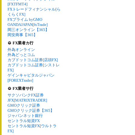
[FXTFMT4]
FXトレードフィナンシャル[ら
くらくFX]
FXプライム byGMO
OANDAJAPAN[fxTrade]
岡三オンライン【365】
岡安商事【365】
FX業者カ行
外為オンライン
外為どっとコム
カブドットコム証券[店頭FX]
カブドットコム証券[シストレ
FX]
ゲインキャピタルジャパン
[FOREXTrader]
FX業者サ行
サクソバンクFX証券
JFX[MATRIXTRADER]
GMOクリック証券
GMOクリック証券【365】
ジャパンネット銀行
セントラル短資FX
セントラル短資FX[ウルトラ
FX]