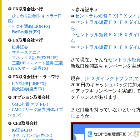
-
FX取引会社ハ行
＜参考記事＞
⇒
セントラル短資ＦＸ[ＦＸダイ
・
ひまわり証券[レギュラー口
座]
⇒
セントラル短資ＦＸ[ＦＸダイレ
・
ヒロセ通商[LION FX]
ら
・
PayPay銀行[FX]
⇒
セントラル短資ＦＸ[ＦＸダイレ
FX取引会社マ行
ら
⇒
セントラル短資ＦＸ[ＦＸダイレ
・
松井証券
・
マネースクエア
・
マネックス証券[FXPLUS]
さて現在、そんな
セントラル短資
・
三菱UFJ eスマート証券[三菱
新規口座開設キャンペーンを実
UFJ eスマート証券FX]
FX取引会社ヤ・ラ・ワ行
現在、
[ＦＸダイレクトプラス]
で
・
LINE証券[LINEFX]
2000円のキャッシュバックに加
・
楽天証券[楽天FX]
イアップキャンペーンも実施してお
クチャンスがあります。
オプション取引会社
・
GMO外貨[オプトレ!]
まだ口座を持っていないという
・
GMOクリック証券[外為オプ
ション]
しょうか。
CFD取引会社
・
IG証券CFD
・
サクソバンク証券CFD