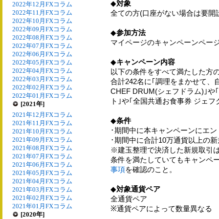
◆
対象
2022年12月FXコラム
2022年11月FXコラム
全ての方(口座がない場合は要開設
2022年10月FXコラム
2022年09月FXコラム
◆
参加方法
2022年08月FXコラム
マイページのキャンペーンペー
2022年07月FXコラム
2022年06月FXコラム
◆
キャンペーン内容
2022年05月FXコラム
2022年04月FXコラム
以下の条件をすべて満たした方
2022年03月FXコラム
合計242名に｢調理をまかせて
2022年02月FXコラム
CHEF DRUM(シェフドラム)
2022年01月FXコラム
ト｣や｢全国共通お食事券 ジェフ
[2021年]
2021年12月FXコラム
◆
条件
2021年11月FXコラム
･期間中に本キャンペーンにエン
2021年10月FXコラム
2021年09月FXコラム
･期間中に合計10万通貨以上の
2021年08月FXコラム
※建玉整理で決済した新規取引
2021年07月FXコラム
条件を満たしていてもキャンペ
2021年06月FXコラム
事項
を確認のこと。
2021年05月FXコラム
2021年04月FXコラム
◆
対象通貨ペア
2021年03月FXコラム
2021年02月FXコラム
全通貨ペア
2021年01月FXコラム
※通貨ペアによって数量異なる
[2020年]