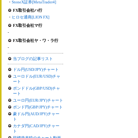
・
StoneX証券[MetaTrader4]
FX取引会社ハ行
・
ヒロセ通商[LION FX]
FX取引会社マ行
-
FX取引会社ヤ・ワ・ラ行
-
当ブログの記事リスト
ドル円(USD/JPY)チャート
ユーロドル(EUR/USD)チャ
ート
ポンドドル(GBP/USD)チャ
ート
ユーロ円(EUR/JPY)チャート
ポンド円(GBP/JPY)チャート
豪ドル円(AUD/JPY)チャー
ト
カナダ円(CAD/JPY)チャー
ト
指標発表時のチャート動画