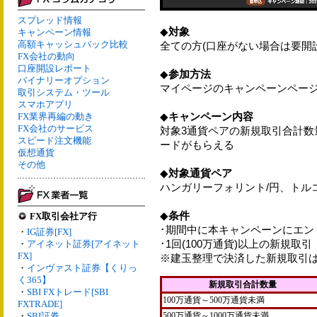
スプレッド情報
◆
対象
キャンペーン情報
高額キャッシュバック比較
全ての方(口座がない場合は要開設
FX会社の動向
口座開設レポート
◆
参加方法
バイナリーオプション
マイページのキャンペーンペー
取引システム・ツール
スマホアプリ
◆
キャンペーン内容
FX業界再編の動き
FX会社のサービス
対象3通貨ペアの新規取引合計数量
スピード注文機能
ードがもらえる
仮想通貨
その他
◆
対象通貨ペア
ハンガリーフォリント/円、トルコ
◆
条件
FX取引会社ア行
･期間中に本キャンペーンにエン
・
IG証券[FX]
･1回(100万通貨)以上の新規取引
・
アイネット証券[アイネット
FX]
※建玉整理で決済した新規取引
・
インヴァスト証券【くりっ
く365】
新規取引合計数量
・
SBI FXトレード[SBI
100万通貨～500万通貨未満
FXTRADE]
・
SBI証券
500万通貨～1000万通貨未満