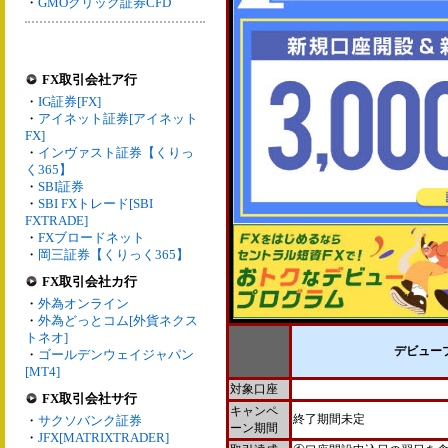
・
GMOクリック証券CFD
FX取引会社ア行
・
IG証券[FX]
・
アイネット証券[アイネット
FX]
・
インヴァスト証券【くりっ
く365】
・
SBI証券
・
SBI FXトレード[SBI
FXTRADE]
・
FXブロードネット
・
岡三証券【くりっく365】
FX取引会社カ行
・
外為オンライン
・
外為どっとコム[外貨ネクス
トネオ]
デビュー
・
ゴールデンウェイジャパン
[MT4]
対象口座
FX取引会社サ行
キャンペ
終了期間未定
・
サクソバンク証券
ーン期間
・
JFX[MATRIXTRADER]