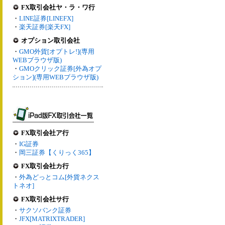
FX取引会社ヤ・ラ・ワ行
・
LINE証券[LINEFX]
・
楽天証券[楽天FX]
オプション取引会社
・
GMO外貨[オプトレ!](専用
WEBブラウザ版)
・
GMOクリック証券[外為オプ
ション](専用WEBブラウザ版)
FX取引会社ア行
・
IG証券
・
岡三証券【くりっく365】
FX取引会社カ行
・
外為どっとコム[外貨ネクス
トネオ]
FX取引会社サ行
・
サクソバンク証券
・
JFX[MATRIXTRADER]