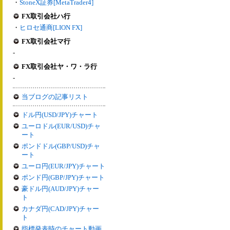
・
StoneX証券[MetaTrader4]
FX取引会社ハ行
・
ヒロセ通商[LION FX]
FX取引会社マ行
-
FX取引会社ヤ・ワ・ラ行
-
当ブログの記事リスト
ドル円(USD/JPY)チャート
ユーロドル(EUR/USD)チャ
ート
ポンドドル(GBP/USD)チャ
ート
ユーロ円(EUR/JPY)チャート
ポンド円(GBP/JPY)チャート
豪ドル円(AUD/JPY)チャー
ト
カナダ円(CAD/JPY)チャー
ト
指標発表時のチャート動画