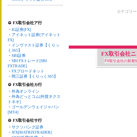
カテゴリ
FX取引会社ア行
・
IG証券[FX]
・
アイネット証券[アイネット
FX]
・
インヴァスト証券【くりっ
く365】
FX取引会社
・
SBI証券
・
SBI FXトレード[SBI
FX取引会社の新着
FXTRADE]
・
FXブロードネット
・
岡三証券【くりっく365】
FX取引会社カ行
・
外為オンライン
・
外為どっとコム[外貨ネクス
トネオ]
・
ゴールデンウェイジャパン
[MT4]
FX取引会社サ行
・
サクソバンク証券
・
JFX[MATRIXTRADER]