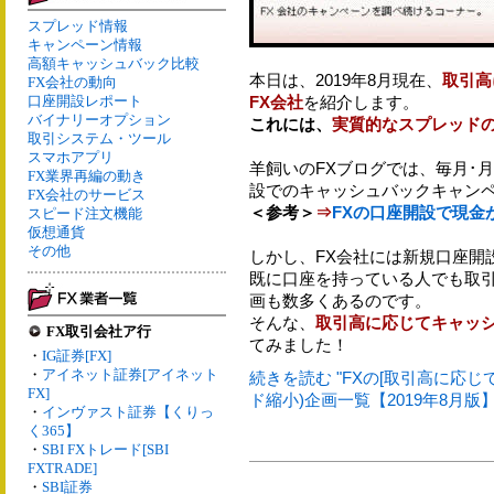
スプレッド情報
キャンペーン情報
高額キャッシュバック比較
本日は、2019年8月現在、
取引高
FX会社の動向
口座開設レポート
FX会社
を紹介します。
バイナリーオプション
これには、
実質的なスプレッド
取引システム・ツール
スマホアプリ
羊飼いのFXブログでは、毎月･
FX業界再編の動き
設でのキャッシュバックキャン
FX会社のサービス
＜参考＞
⇒
FXの口座開設で現金
スピード注文機能
仮想通貨
その他
しかし、FX会社には新規口座開
既に口座を持っている人でも取
画も数多くあるのです。
そんな、
取引高に応じてキャッシ
FX取引会社ア行
てみました！
・
IG証券[FX]
・
アイネット証券[アイネット
続きを読む "FXの[取引高に応
FX]
ド縮小)企画一覧【2019年8月版】"
・
インヴァスト証券【くりっ
く365】
・
SBI FXトレード[SBI
FXTRADE]
・
SBI証券