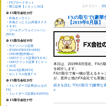
・
FXブロードネット
カテゴリー：
2
・
岡三証券【くりっく365】
FX取引会社カ行
FXの取引で[豪
・
外為オンライン
【2019年8月版】
・
外為どっとコム[外貨ネクス
トネオ]
・
ゴールデンウェイジャパン
[MT4]
FX取引会社サ行
・
サクソバンク証券
・
JFX[MATRIXTRADER]
・
GMO外貨[外貨ex]
・
GMOクリック証券[FXネオ]
・
GMOクリック証券【くりっ
本日は、2019年8月現在、FX
く365】
を紹介します。
・
StoneX証券[MT4]
FXの取引で食べ物が貰えるキャ
・
セントラル短資ＦＸ
が、意外と他のFX会社でも実施
FX取引会社タ行
続きを読む "FXの取引で[豪華な
・
トレイダーズ証券[みんなの
FX]
»
・
トレイダーズ証券[LIGHTFX]
FX取引会社ナ行
-