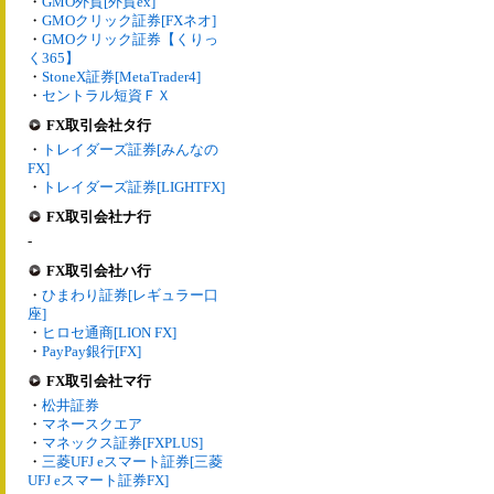
・
GMO外貨[外貨ex]
・
GMOクリック証券[FXネオ]
・
GMOクリック証券【くりっ
く365】
・
StoneX証券[MetaTrader4]
・
セントラル短資ＦＸ
FX取引会社タ行
・
トレイダーズ証券[みんなの
FX]
・
トレイダーズ証券[LIGHTFX]
FX取引会社ナ行
-
FX取引会社ハ行
・
ひまわり証券[レギュラー口
座]
・
ヒロセ通商[LION FX]
・
PayPay銀行[FX]
FX取引会社マ行
・
松井証券
・
マネースクエア
・
マネックス証券[FXPLUS]
・
三菱UFJ eスマート証券[三菱
UFJ eスマート証券FX]