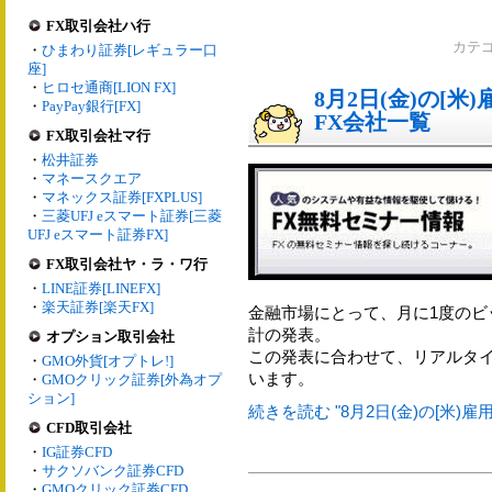
FX取引会社ハ行
カテ
・
ひまわり証券[レギュラー口
座]
・
ヒロセ通商[LION FX]
8月2日(金)の[
・
PayPay銀行[FX]
FX会社一覧
FX取引会社マ行
・
松井証券
・
マネースクエア
・
マネックス証券[FXPLUS]
・
三菱UFJ eスマート証券[三菱
UFJ eスマート証券FX]
FX取引会社ヤ・ラ・ワ行
・
LINE証券[LINEFX]
・
楽天証券[楽天FX]
金融市場にとって、月に1度のビ
計の発表。
オプション取引会社
この発表に合わせて、リアルタイ
・
GMO外貨[オプトレ!]
います。
・
GMOクリック証券[外為オプ
ション]
続きを読む "8月2日(金)の[米)
CFD取引会社
・
IG証券CFD
・
サクソバンク証券CFD
・
GMOクリック証券CFD