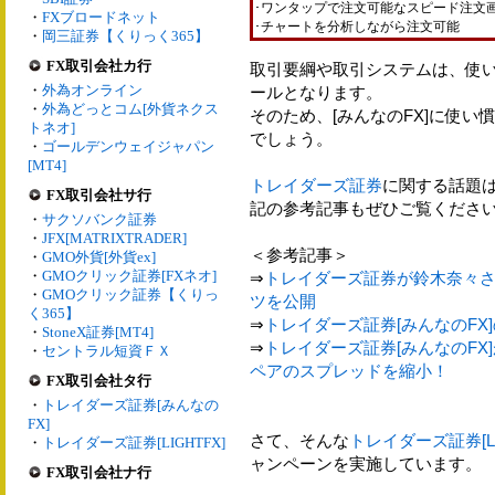
･ワンタップで注文可能なスピード注文
・
FXブロードネット
･チャートを分析しながら注文可能
・
岡三証券【くりっく365】
FX取引会社カ行
取引要綱や取引システムは、使い
・
外為オンライン
ールとなります。
・
外為どっとコム[外貨ネクス
そのため、[みんなのFX]に使
トネオ]
でしょう。
・
ゴールデンウェイジャパン
[MT4]
トレイダーズ証券
に関する話題
FX取引会社サ行
記の参考記事もぜひご覧くださ
・
サクソバンク証券
・
JFX[MATRIXTRADER]
＜参考記事＞
・
GMO外貨[外貨ex]
・
GMOクリック証券[FXネオ]
⇒
トレイダーズ証券が鈴木奈々さ
・
GMOクリック証券【くりっ
ツを公開
く365】
⇒
トレイダーズ証券[みんなのFX
・
StoneX証券[MT4]
⇒
トレイダーズ証券[みんなのFX
・
セントラル短資ＦＸ
ペアのスプレッドを縮小！
FX取引会社タ行
・
トレイダーズ証券[みんなの
FX]
さて、そんな
トレイダーズ証券[LI
・
トレイダーズ証券[LIGHTFX]
ャンペーンを実施しています。
FX取引会社ナ行