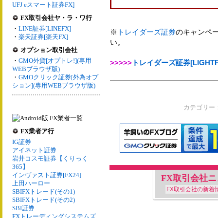
UFJ eスマート証券FX]
FX取引会社ヤ・ラ・ワ行
・
LINE証券[LINEFX]
※
トレイダーズ証券
のキャンペ
・
楽天証券[楽天FX]
い。
オプション取引会社
・
GMO外貨[オプトレ!](専用
>>>>>
トレイダーズ証券[LIGH
WEBブラウザ版)
・
GMOクリック証券[外為オプ
ション](専用WEBブラウザ版)
カテゴリー
FX業者ア行
IG証券
アイネット証券
岩井コスモ証券【くりっく
365】
インヴァスト証券[FX24]
FX取引会社
上田ハーロー
FX取引会社の新着
SBIFXトレード(その1)
SBIFXトレード(その2)
SBI証券
FXトレーディングシステムズ