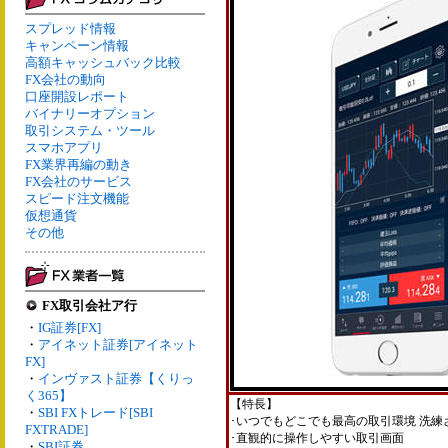
スプレッド情報
キャンペーン情報
高額キャッシュバック比較
FX会社の動向
口座開設レポート
バイナリーオプション
取引システム・ツール
スマホアプリ
FX業界再編の動き
FX会社のサービス
スピード注文機能
仮想通貨
その他
FX取引会社ア行
・
IG証券[FX]
・
アイネット証券[アイネット
FX]
・
インヴァスト証券【くりっ
く365】
【特長】
・
SBI FXトレード[SBI
･いつでもどこでも最高の取引環境 洗
FXTRADE]
･直観的に操作しやすい取引画面
・
SBI証券