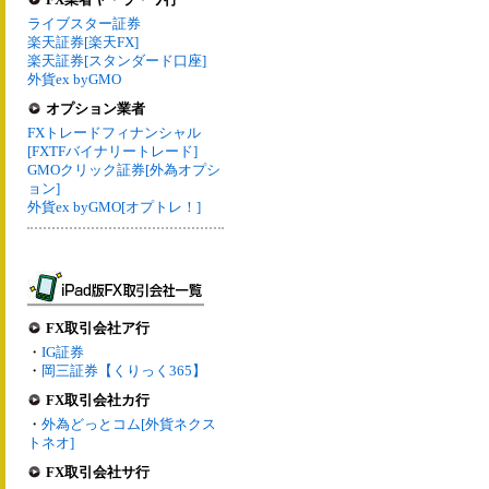
ライブスター証券
楽天証券[楽天FX]
楽天証券[スタンダード口座]
外貨ex byGMO
オプション業者
FXトレードフィナンシャル
[FXTFバイナリートレード]
GMOクリック証券[外為オプシ
ョン]
外貨ex byGMO[オプトレ！]
FX取引会社ア行
・
IG証券
・
岡三証券【くりっく365】
FX取引会社カ行
・
外為どっとコム[外貨ネクス
トネオ]
FX取引会社サ行