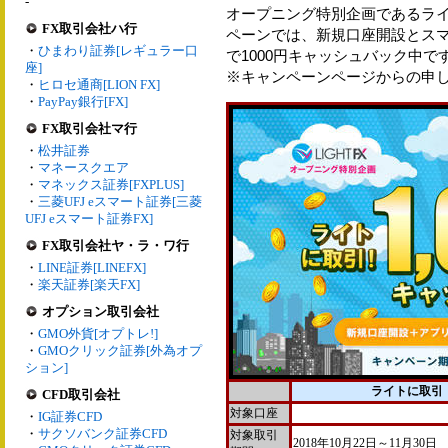
-
オープニング特別企画であるライ
FX取引会社ハ行
ペーンでは、新規口座開設とスマー
・
ひまわり証券[レギュラー口
で1000円キャッシュバック中で
座]
※キャンペーンページからの申
・
ヒロセ通商[LION FX]
・
PayPay銀行[FX]
FX取引会社マ行
・
松井証券
・
マネースクエア
・
マネックス証券[FXPLUS]
・
三菱UFJ eスマート証券[三菱
UFJ eスマート証券FX]
FX取引会社ヤ・ラ・ワ行
・
LINE証券[LINEFX]
・
楽天証券[楽天FX]
オプション取引会社
・
GMO外貨[オプトレ!]
・
GMOクリック証券[外為オプ
ション]
ライトに取引
CFD取引会社
対象口座
・
IG証券CFD
・
サクソバンク証券CFD
対象取引
2018年10月22日～11月30日