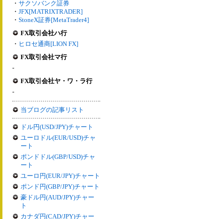
・
サクソバンク証券
・
JFX[MATRIXTRADER]
・
StoneX証券[MetaTrader4]
FX取引会社ハ行
・
ヒロセ通商[LION FX]
FX取引会社マ行
-
FX取引会社ヤ・ワ・ラ行
-
当ブログの記事リスト
ドル円(USD/JPY)チャート
ユーロドル(EUR/USD)チャ
ート
ポンドドル(GBP/USD)チャ
ート
ユーロ円(EUR/JPY)チャート
ポンド円(GBP/JPY)チャート
豪ドル円(AUD/JPY)チャー
ト
カナダ円(CAD/JPY)チャー