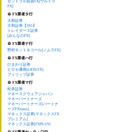
セントラル短資FX[ウルトラ
FX]
FX業者タ行
大和証券
大和証券【365】
トレイダーズ証券
[みんなのFX]
FX業者ナ行
野村ネット＆コール[ノムラFX]
FX業者ハ行
ひまわり証券
ヒロセ通商[LION FX]
フィリップ証券
FX業者マ行
松井証券
マネースクウェアジャパン
マネーパートナーズ
マネーパートナーズ[パートナ
ーズFXnano]
マネックス証券[マネックスFX
プレミアム]
マネックス証券[FXPLUS]
FX業者ヤ・ラ・ワ行