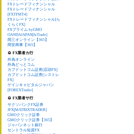
FXトレードフィナンシャル
FXトレードフィナンシャル
[FXTFMT4]
FXトレードフィナンシャル[ら
くらくFX]
FXプライム byGMO
OANDAJAPAN[fxTrade]
岡三オンライン【365】
岡安商事【365】
FX業者カ行
外為オンライン
外為どっとコム
カブドットコム証券[店頭FX]
カブドットコム証券[シストレ
FX]
ゲインキャピタルジャパン
[FOREXTrader]
FX業者サ行
サクソバンクFX証券
JFX[MATRIXTRADER]
GMOクリック証券
GMOクリック証券【365】
ジャパンネット銀行
セントラル短資FX