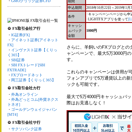
・
GMOクリック証券CFD
期間
申込期間
2018年10月22日～2019年1月
･キャンペーンページから申
条件
･LIGHTFXアプリを使って
[
キャッシ
FX取引会社ア行
ュバック
1000円
・
IG証券[FX]
金額
・
アイネット証券[アイネット
FX]
さらに、羊飼いのFXブログとの
・
インヴァスト証券【くりっ
ャンペーンで、最大5万3000
く365】
す。
・
SBI証券
・
SBI FXトレード[SBI
FXTRADE]
これらのキャンペーンは併用が
・
FXブロードネット
フォンアプリで5万通貨以上の新
・
岡三証券【くりっく365】
ックも可能です。
FX取引会社カ行
・
外為オンライン
最大で5万4000円キャッシュ
・
外為どっとコム[外貨ネクス
際はお見逃しなく！
トネオ]
・
ゴールデンウェイジャパン
[MT4]
FX取引会社サ行
・
サクソバンク証券