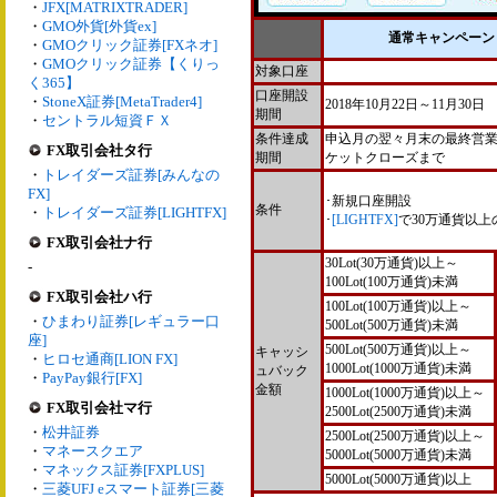
・
JFX[MATRIXTRADER]
・
GMO外貨[外貨ex]
通常キャンペーン
・
GMOクリック証券[FXネオ]
・
GMOクリック証券【くりっ
対象口座
く365】
口座開設
・
StoneX証券[MetaTrader4]
2018年10月22日～11月30日
期間
・
セントラル短資ＦＸ
条件達成
申込月の翌々月末の最終営
FX取引会社タ行
期間
ケットクローズまで
・
トレイダーズ証券[みんなの
FX]
･新規口座開設
条件
・
トレイダーズ証券[LIGHTFX]
･
[LIGHTFX]
で30万通貨以上
FX取引会社ナ行
30Lot(30万通貨)以上～
-
100Lot(100万通貨)未満
FX取引会社ハ行
100Lot(100万通貨)以上～
・
ひまわり証券[レギュラー口
500Lot(500万通貨)未満
座]
500Lot(500万通貨)以上～
キャッシ
・
ヒロセ通商[LION FX]
1000Lot(1000万通貨)未満
ュバック
・
PayPay銀行[FX]
金額
1000Lot(1000万通貨)以上～
FX取引会社マ行
2500Lot(2500万通貨)未満
・
松井証券
2500Lot(2500万通貨)以上～
・
マネースクエア
5000Lot(5000万通貨)未満
・
マネックス証券[FXPLUS]
5000Lot(5000万通貨)以上
・
三菱UFJ eスマート証券[三菱